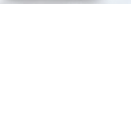
VOTRE AGENCE
Jacques Laveine Immobilier
Fort d'une expérience de plus de 40 ans sur
le marché immobilier messin, le Cabinet
Jacques Laveine Immobilier vous
accompagne pour tous vos projets d'achat,
de vente, de location, de gestion et
d'administration de biens.
Écoute active et Approche personnalisée de
vos besoins, sont les bases de notre
démarche professionnelle pour réaliser vos
projets immobiliers!!