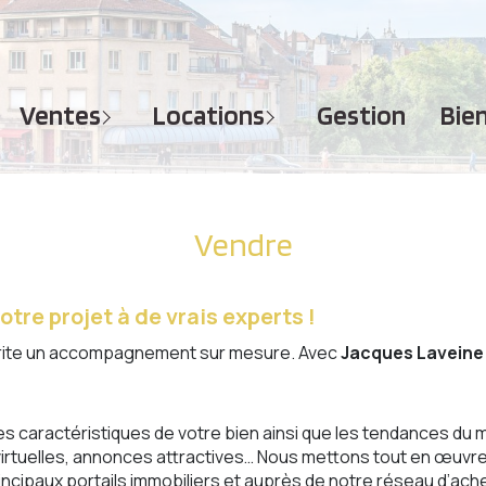
MAISONS
APPARTEMENTS
APPARTEMENTS
TERRAINS
TERRAINS
ventes
locations
gestion
bi
IMMEUBLES
IMMEUBLES
GARAGES - PARKINGS
GARAGES - PARKINGS
LOCAUX COMMERCIAUX
LOCAUX COMMERCIAUX
Vendre
BUREAUX
BUREAUX
IMMOBILIER PROFESSIONNEL
tre projet à de vrais experts !
mérite un accompagnement sur mesure. Avec
Jacques
Laveine
es caractéristiques de votre bien ainsi que les tendances du m
s virtuelles, annonces attractives… Nous mettons tout en œuvr
rincipaux portails immobiliers et auprès de notre réseau d’ache