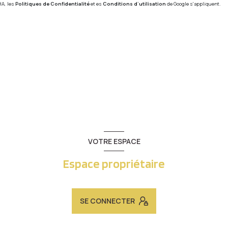
HA, les
Politiques de Confidentialité
et es
Conditions d'utilisation
de Google s'appliquent.
VOTRE ESPACE
Espace propriétaire
SE CONNECTER