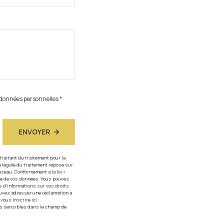
s données personnelles *
ENVOYER
raitant du traitement pour la
 légale du traitement repose sur
éseau. Conformément à la loi «
lité de vos données. Vous pouvez
 d’informations sur vos droits.
ouvez adresser une réclamation à
ous inscrire ici :
es sensibles dans le champ de