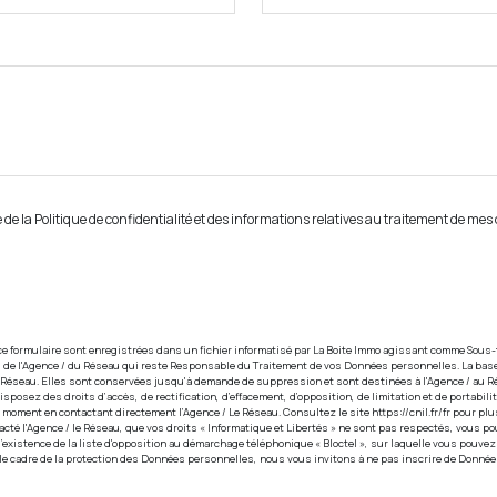
 de la Politique de confidentialité et des informations relatives au traitement de me
ce formulaire sont enregistrées dans un fichier informatisé par La Boite Immo agissant comme Sous-t
s de l'Agence / du Réseau qui reste Responsable du Traitement de vos Données personnelles. La base
du Réseau. Elles sont conservées jusqu'à demande de suppression et sont destinées à l'Agence / au R
disposez des droits d’accès, de rectification, d’effacement, d’opposition, de limitation et de portabi
t moment en contactant directement l’Agence / Le Réseau. Consultez le site
https://cnil.fr/fr
pour plus
acté l'Agence / le Réseau, que vos droits « Informatique et Libertés » ne sont pas respectés, vous p
’existence de la liste d'opposition au démarchage téléphonique « Bloctel », sur laquelle vous pouvez v
 le cadre de la protection des Données personnelles, nous vous invitons à ne pas inscrire de Donné