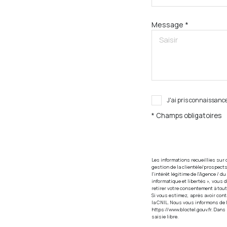
Message *
J'ai pris connaissance
* Champs obligatoires
Les informations recueillies sur 
gestion de la clientèle/prospect
l'intérêt légitime de l'Agence / 
informatique et libertés », vous 
retirer votre consentement à tou
Si vous estimez, après avoir cont
la CNIL. Nous vous informons de l
https://www.bloctel.gouv.fr
. Dans
saisie libre.