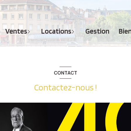
MAISONS
APPARTEMENTS
APPARTEMENTS
TERRAINS
TERRAINS
ventes
locations
gestion
bi
IMMEUBLES
IMMEUBLES
GARAGES - PARKINGS
GARAGES - PARKINGS
LOCAUX COMMERCIAUX
LOCAUX COMMERCIAUX
BUREAUX
BUREAUX
CONTACT
IMMOBILIER PROFESSIONNEL
Contactez-nous !