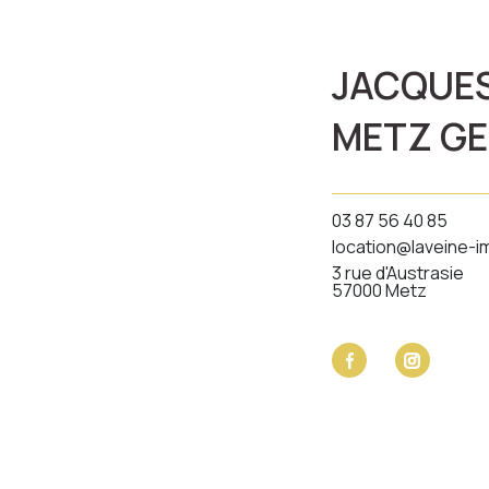
JACQUES
METZ GE
03 87 56 40 85
location@laveine-i
3 rue d'Austrasie
57000 Metz