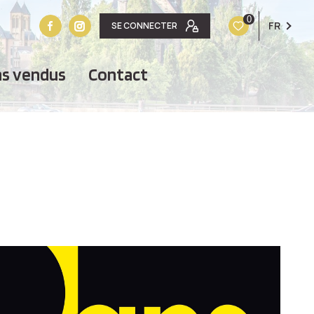
0
FR
SE CONNECTER
ens vendus
contact