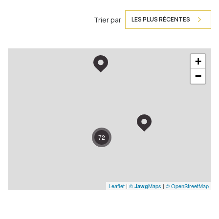
Trier par
LES PLUS RÉCENTES
+
−
72
Leaflet
|
©
Maps
|
© OpenStreetMap
Jawg