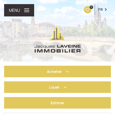
0
FR
MENU
Acheter
Louer
De l'ancien
Estimer
à l'année
De l'immo pro