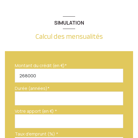
SIMULATION
Calcul des mensualités
Montant du crédit (en €)*
Durée (années)*
Votre apport (en €) *
Taux d'emprunt (%) *