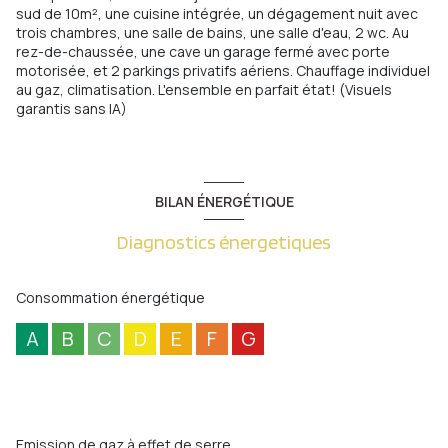
sud de 10m², une cuisine intégrée, un dégagement nuit avec
trois chambres, une salle de bains, une salle d'eau, 2 wc. Au
rez-de-chaussée, une cave un garage fermé avec porte
motorisée, et 2 parkings privatifs aériens. Chauffage individuel
au gaz, climatisation. L'ensemble en parfait état! (Visuels
garantis sans IA)
BILAN ÉNERGÉTIQUE
Diagnostics énergetiques
Consommation énergétique
A
B
C
D
E
F
G
Emission de gaz à effet de serre