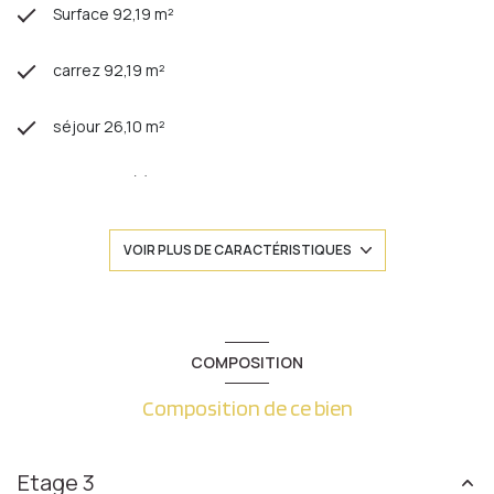
Surface 92,19 m²
carrez 92,19 m²
séjour 26,10 m²
3 chambre(s)
1 salle(s) de bain
VOIR PLUS DE CARACTÉRISTIQUES
1 salle(s) d'eau
construit en 2004
COMPOSITION
Composition de ce bien
cuisine séparée (équipée)
Chauffage individuel : chaudière (gaz)
Etage 3