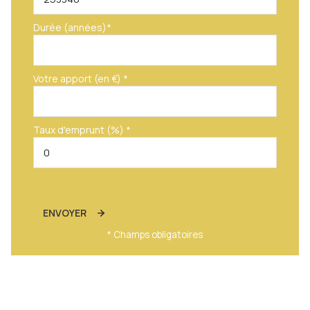
Durée (années)*
Votre apport (en €) *
Taux d'emprunt (%) *
ENVOYER
* Champs obligatoires