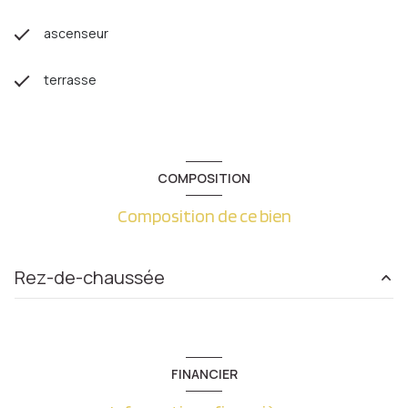
ascenseur
terrasse
COMPOSITION
Composition de ce bien
Rez-de-chaussée
salon/sejour
31.43 m²
chambre
11.47 m²
FINANCIER
chambre
m²