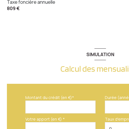
Taxe foncière annuelle
809 €
SIMULATION
Calcul des mensual
Montant du crédit (en €)*
Durée (anné
Votre apport (en €) *
Taux d'empr