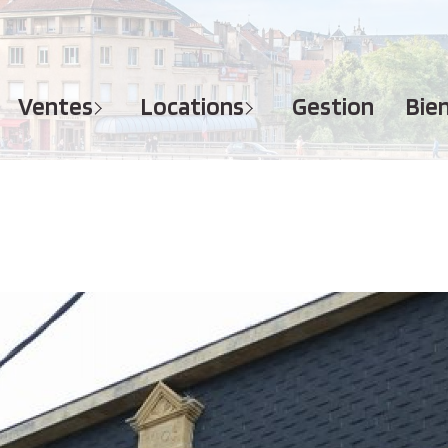
MAISONS
APPARTEMENTS
APPARTEMENTS
TERRAINS
TERRAINS
ventes
locations
gestion
bi
IMMEUBLES
IMMEUBLES
GARAGES - PARKINGS
GARAGES - PARKINGS
LOCAUX COMMERCIAUX
LOCAUX COMMERCIAUX
BUREAUX
BUREAUX
IMMOBILIER PROFESSIONNEL