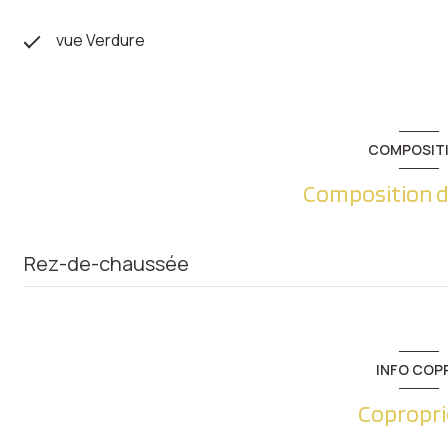
vue Verdure
COMPOSIT
Composition d
Rez-de-chaussée
Cave
Loi Carrez
INFO COP
Entrée
Copropri
Chambre