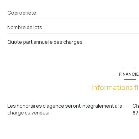
Chambre
Copropriété
Séjour
Nombre de lots
Cuisine
Quote part annuelle des charges
W.C.
Salle de Bain
FINANCIE
Informations f
Les honoraires d'agence seront intégralement à la
Ch
charge du vendeur
97