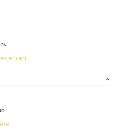
ION
e ce bien
6.08 m²
73.86 m²
RO
6.50 m²
été
12.30 m²