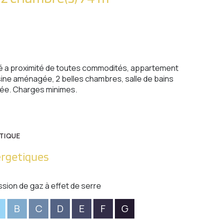
vé a proximité de toutes commodités, appartement
isine aménagée, 2 belles chambres, salle de bains
mée. Charges minimes.
TIQUE
ergetiques
ssion de gaz à effet de serre
B
C
D
E
F
G