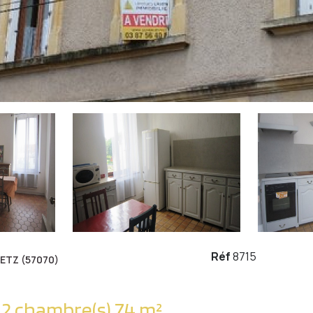
Réf
8715
ETZ (57070)
Appartement 3 pièce(s) 2 chambre(s) 74 m²