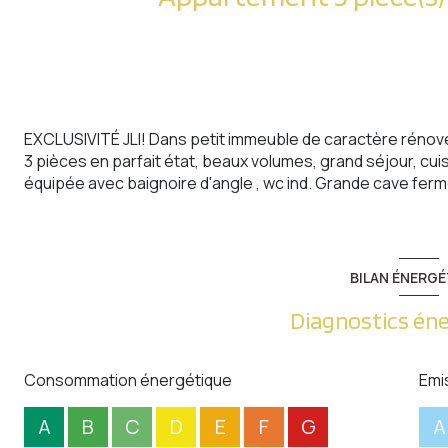
EXCLUSIVITÉ JLI! Dans petit immeuble de caractère réno
3 pièces en parfait état, beaux volumes, grand séjour, cu
équipée avec baignoire d'angle , wc ind. Grande cave fer
BILAN ÉNERGÉ
Diagnostics én
Consommation énergétique
Emi
A
B
C
D
E
F
G
A