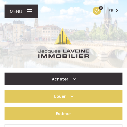
0
FR
MENU
Acheter
Louer
De l'ancien
Estimer
à l'année
De l'immo pro