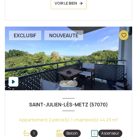
VOIR LE BIEN
EXCLUSIF
NOUVEAUTÉ
SAINT-JULIEN-LÈS-METZ (57070)
Appartement 2 pièce(s) 1 chambre(s) 44.23 m²
1
Balcon
Ascenseur