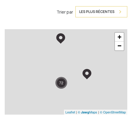
Trier par
LES PLUS RÉCENTES
+
−
72
Leaflet
|
©
Maps
|
© OpenStreetMap
Jawg