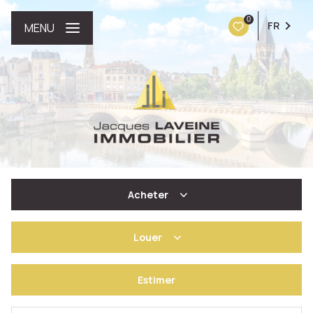
0
FR
MENU
Acheter
Louer
De l'ancien
Estimer
à l'année
De l'immo pro