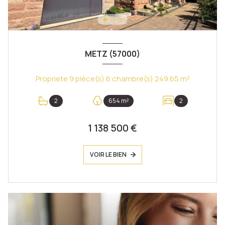
METZ (57000)
Propriete 9 pièce(s) 6 chambre(s) 249.65 m²
2
654 m²
2
1 138 500 €
VOIR LE BIEN