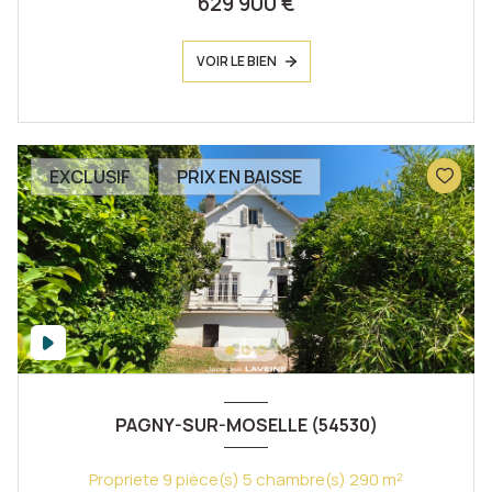
629 900 €
VOIR LE BIEN
EXCLUSIF
PRIX EN BAISSE
PAGNY-SUR-MOSELLE (54530)
Propriete 9 pièce(s) 5 chambre(s) 290 m²