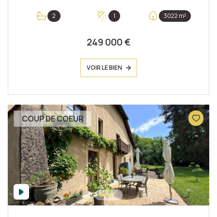
2
1
3022 m²
249 000 €
VOIR LE BIEN
COUP DE COEUR