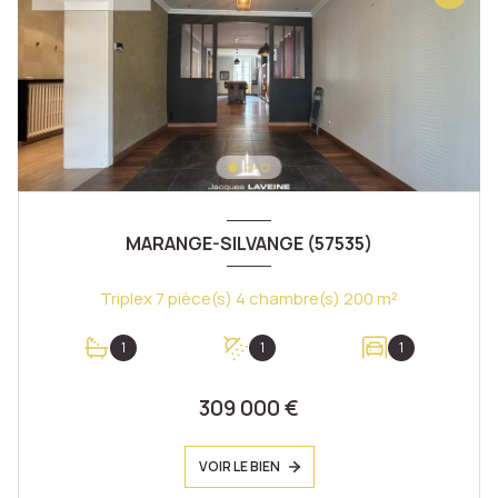
MARANGE-SILVANGE (57535)
Triplex 7 pièce(s) 4 chambre(s) 200 m²
1
1
1
309 000 €
VOIR LE BIEN