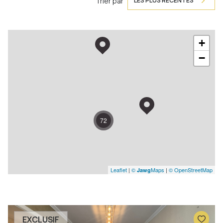
Trier par
LES PLUS RÉCENTES
+
−
72
Leaflet
|
©
Maps
|
© OpenStreetMap
Jawg
EXCLUSIF