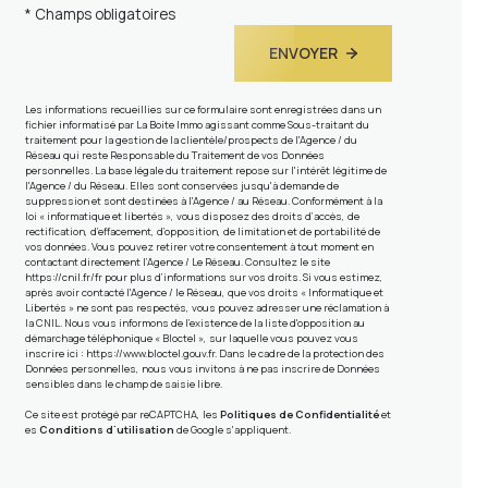
* Champs obligatoires
ENVOYER
Les informations recueillies sur ce formulaire sont enregistrées dans un
fichier informatisé par La Boite Immo agissant comme Sous-traitant du
traitement pour la gestion de la clientèle/prospects de l'Agence / du
Réseau qui reste Responsable du Traitement de vos Données
personnelles. La base légale du traitement repose sur l'intérêt légitime de
l'Agence / du Réseau. Elles sont conservées jusqu'à demande de
suppression et sont destinées à l'Agence / au Réseau. Conformément à la
loi « informatique et libertés », vous disposez des droits d’accès, de
rectification, d’effacement, d’opposition, de limitation et de portabilité de
vos données. Vous pouvez retirer votre consentement à tout moment en
contactant directement l’Agence / Le Réseau. Consultez le site
https://cnil.fr/fr
pour plus d’informations sur vos droits. Si vous estimez,
après avoir contacté l'Agence / le Réseau, que vos droits « Informatique et
Libertés » ne sont pas respectés, vous pouvez adresser une réclamation à
la CNIL. Nous vous informons de l’existence de la liste d'opposition au
démarchage téléphonique « Bloctel », sur laquelle vous pouvez vous
inscrire ici :
https://www.bloctel.gouv.fr
. Dans le cadre de la protection des
Données personnelles, nous vous invitons à ne pas inscrire de Données
sensibles dans le champ de saisie libre.
Ce site est protégé par reCAPTCHA, les
Politiques de Confidentialité
et
es
Conditions d'utilisation
de Google s'appliquent.