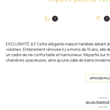
1
1
EXCLUSIVITÉ JLI! Cette élégante maison familiale datant d
volumes. Entièrement rénovée il y a moins de 10 ans, elle 
un cadre de vie confortable et harmonieux. Répartie sur t
chambres spacieuses, ainsi qu'une salle de bains moderne.
assurent une belle luminosité tout au long de la journée.
s'intègre parfaitement à l'espace de vie et invite à la convi
bénéficie d'un chauffage au gaz et d'une atmosphère à la fo
AFFICHER PL
une agréable terrasse de 30 m² permet de profiter plein
calme. Idéalement située, la maison se trouve à proximit
transports, offrant un quotidien pratique et serein. Un g
complète ce bien rare et recherché.
BILAN ÉNERGÉ