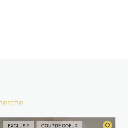
cherche
EXCLUSIF
COUP DE COEUR