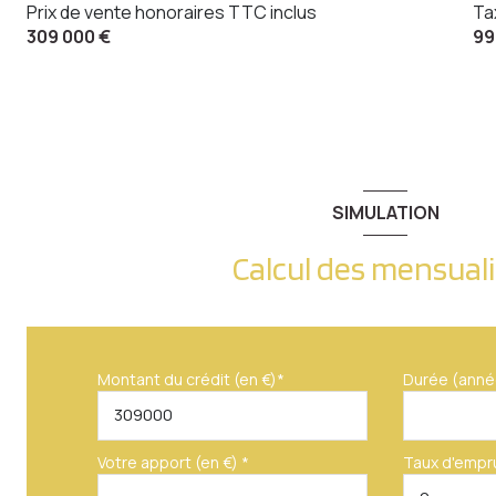
Prix de vente honoraires TTC inclus
Ta
309 000 €
99
SIMULATION
Calcul des mensual
Montant du crédit (en €)*
Durée (anné
Votre apport (en €) *
Taux d'empr