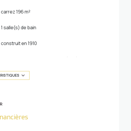
carrez 196 m²
1 salle(s) de bain
construit en 1910
Chauffage central : chaudière (gaz)
1 parking(s)
ÉRISTIQUES
1 côté(s) mitoyen(s)
R
3 étage(s)
inancières
terrasse