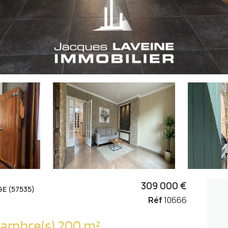
309 000 €
E (57535)
Réf
10666
Triplex 7 pièce(s) 4 chambre(s) 200 m²