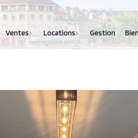
MAISONS
APPARTEMENTS
APPARTEMENTS
TERRAINS
TERRAINS
ventes
locations
gestion
bi
IMMEUBLES
IMMEUBLES
GARAGES - PARKINGS
GARAGES - PARKINGS
LOCAUX COMMERCIAUX
LOCAUX COMMERCIAUX
BUREAUX
BUREAUX
IMMOBILIER PROFESSIONNEL