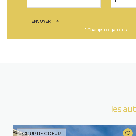
ENVOYER
* Champs obligatoires
les au
COUP DE COEUR