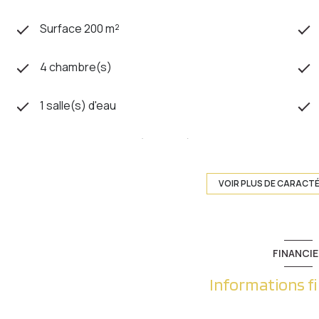
Surface 200 m²
4 chambre(s)
1 salle(s) d'eau
cuisine américaine (équipée)
1 garage(s)
VOIR PLUS DE CARACT
exposition Sud
FINANCIE
3 niveau(x)
Informations f
cave