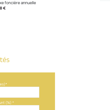
xe foncière annuelle
8 €
ités
es)*
unt (%) *