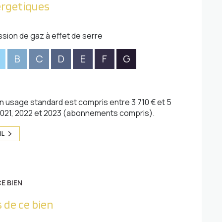
ergetiques
ssion de gaz à effet de serre
B
C
D
E
F
G
 usage standard est compris entre 3 710 € et 5
 2021, 2022 et 2023 (abonnements compris).
IL
E BIEN
 de ce bien