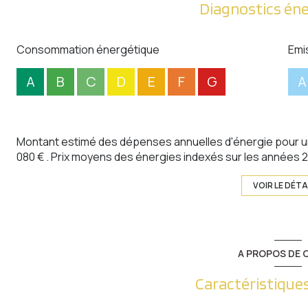
Diagnostics én
Consommation énergétique
Emi
A
B
C
D
E
F
G
A
Montant estimé des dépenses annuelles d'énergie pour un
080 € . Prix moyens des énergies indexés sur les années
VOIR LE DÉTA
A PROPOS DE C
Caractéristiques