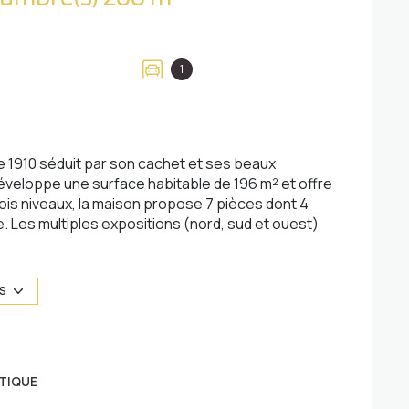
1
e 1910 séduit par son cachet et ses beaux
développe une surface habitable de 196 m² et offre
rois niveaux, la maison propose 7 pièces dont 4
 Les multiples expositions (nord, sud et ouest)
 La cuisine américaine, entièrement aménagée,
vialité. En bon état général, ce bien de standing
is chaleureuse et fonctionnelle. À l'extérieur,
US
ement des beaux jours dans un environnement
é immédiate des commerces, des écoles et des
arage fermé avec porte roulante motorisée
TIQUE