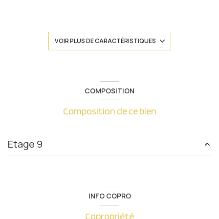
3 chambre(s)
1 salle(s) de bain
VOIR PLUS DE CARACTÉRISTIQUES
construit en 1971
cuisine séparée (équipée)
COMPOSITION
Composition de ce bien
Chauffage individuel : radiateur (gaz)
1 garage(s)
Etage 9
1 niveau(x)
chambre
14.61 m²
9ème étage
chambre
11.23 m²
INFO COPRO
chambre
11.03 m²
9 étage(s)
Copropriété