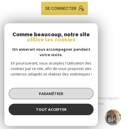
SE CONNECTER
ADHÉRENTS
Comme beaucoup, notre site
utilise les cookies
Nous adhérons
On aimerait vous accompagner pendant
votre visite.
En poursuivant, vous acceptez l'utilisation des
cookies par ce site, afin de vous proposer des
contenus adaptés et réaliser des statistiques !
© 2026 | Tous droits réservés
PARAMÉTRER
Nos honoraires
Nos partenaires
Mentions légales
Admin
Politique RGPD
Cookies
TOUT ACCEPTER
JACQUES LAVEINE IMMOBILIER METZ
Réalisé par :
TRANSACTION
Agence