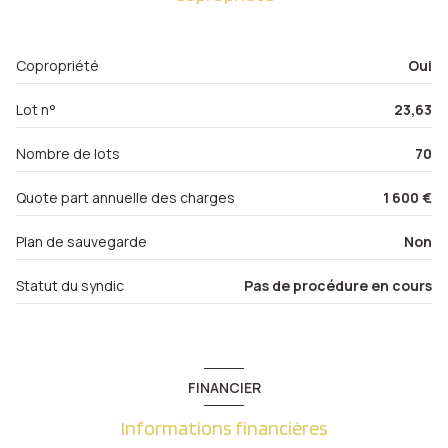
Entrée
1.91 m²
ascenseur
Débarras
1.90 m²
Copropriété
Oui
Couloir
10.50 m²
balcon
Lot n°
23,63
WC
1.83 m²
salle de bain
4.97 m²
Nombre de lots
70
cuisine
8.09 m²
Quote part annuelle des charges
1 600 €
Placards
0.92 m²
Plan de sauvegarde
Non
Statut du syndic
Pas de procédure en cours
FINANCIER
Informations financières