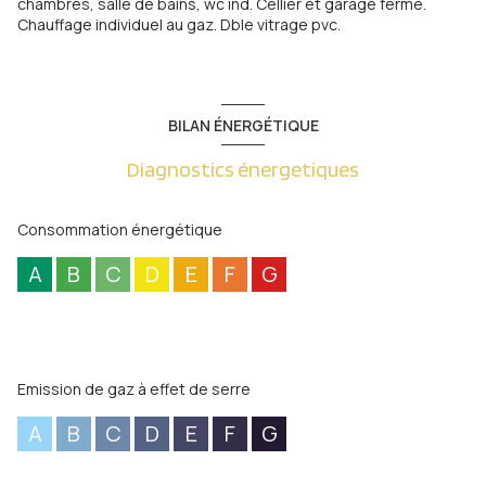
chambres, salle de bains, wc ind. Cellier et garage fermé.
Chauffage individuel au gaz. Dble vitrage pvc.
BILAN ÉNERGÉTIQUE
Diagnostics énergetiques
Consommation énergétique
A
B
C
D
E
F
G
Emission de gaz à effet de serre
A
B
C
D
E
F
G