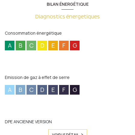
BILAN ÉNERGÉTIQUE
Diagnostics énergetiques
Consommation énergétique
A
B
C
D
E
F
G
Emission de gaz à effet de serre
A
B
C
D
E
F
G
DPE ANCIENNE VERSION
VOIR LE DÉTAIL