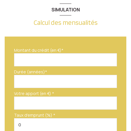
Dégagement
7.47 m²
SIMULATION
Salle de Bain
6.30 m²
Calcul des mensualités
Montant du crédit (en €)*
Durée (années)*
Votre apport (en €) *
Taux d'emprunt (%) *