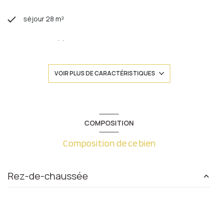
séjour 28 m²
1 chambre(s)
1 salle(s) de bain
VOIR PLUS DE CARACTÉRISTIQUES
construit en 2002
cuisine séparée (équipée)
COMPOSITION
Composition de ce bien
Chauffage individuel : radiateur (gaz)
1 garage(s)
Rez-de-chaussée
3 niveau(x)
cuisine
9.55 m²
2ème étage