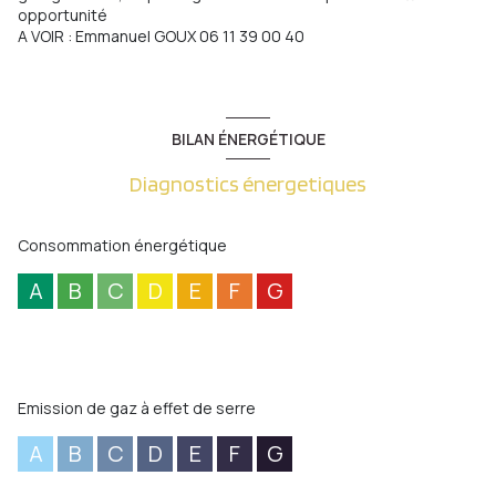
opportunité
A VOIR : Emmanuel GOUX 06 11 39 00 40
BILAN ÉNERGÉTIQUE
Diagnostics énergetiques
Consommation énergétique
A
B
C
D
E
F
G
Emission de gaz à effet de serre
A
B
C
D
E
F
G