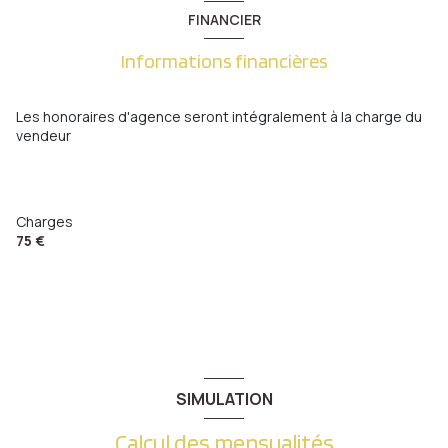
chambre
11.01 m²
FINANCIER
salon/sejour
28.64 m²
3 étage(s)
Informations financières
entrée
6.37 m²
ascenseur
salle de bain
5.87 m²
Les honoraires d'agence seront intégralement à la charge du
vendeur
WC
1.53 m²
cave
balcon
Charges
75 €
accès handicapé
SIMULATION
Calcul des mensualités