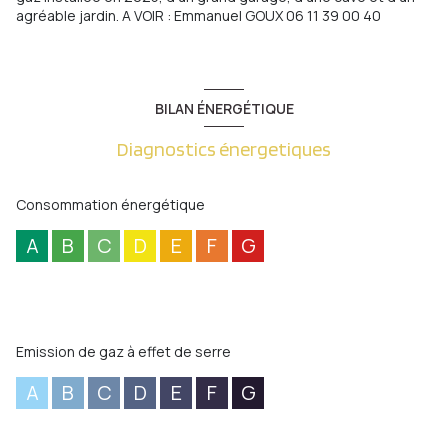
agréable jardin. A VOIR : Emmanuel GOUX 06 11 39 00 40
BILAN ÉNERGÉTIQUE
Diagnostics énergetiques
Consommation énergétique
A
B
C
D
E
F
G
Emission de gaz à effet de serre
A
B
C
D
E
F
G