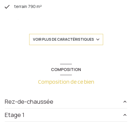
terrain 790 m²
séjour 40 m²
4 chambre(s)
VOIR PLUS DE CARACTÉRISTIQUES
1 salle(s) de bain
1 salle(s) d'eau
COMPOSITION
Composition de ce bien
construit en 1971
cuisine américaine (équipée)
Rez-de-chaussée
Chauffage individuel : chaudière (gaz)
Etage 1
chambre
10.5 m²
1 garage(s)
chambre
16 m²
cuisine
14.54 m²