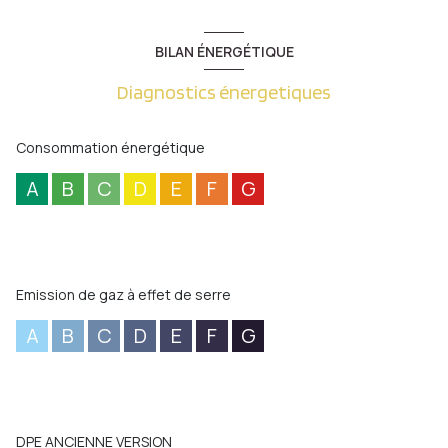
BILAN ÉNERGÉTIQUE
Diagnostics énergetiques
Consommation énergétique
A
B
C
D
E
F
G
Emission de gaz à effet de serre
A
B
C
D
E
F
G
DPE ANCIENNE VERSION