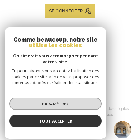
SE CONNECTER
ADHÉRENTS
Comme beaucoup, notre site
utilise les cookies
Nous adhérons
On aimerait vous accompagner pendant
votre visite.
En poursuivant, vous acceptez l'utilisation des
cookies par ce site, afin de vous proposer des
contenus adaptés et réaliser des statistiques !
© 2026 | Tous droits réservés
PARAMÉTRER
Nos honoraires
Nos partenaires
Mentions légales
Admin
Politique RGPD
Cookies
TOUT ACCEPTER
JACQUES LAVEINE IMMOBILIER METZ
Réalisé par :
TRANSACTION
Agence