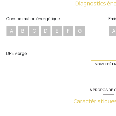
Diagnostics én
Consommation énergétique
Emi
A
B
C
D
E
F
G
A
DPE vierge
VOIR LE DÉTA
A PROPOS DE C
Caractéristiques