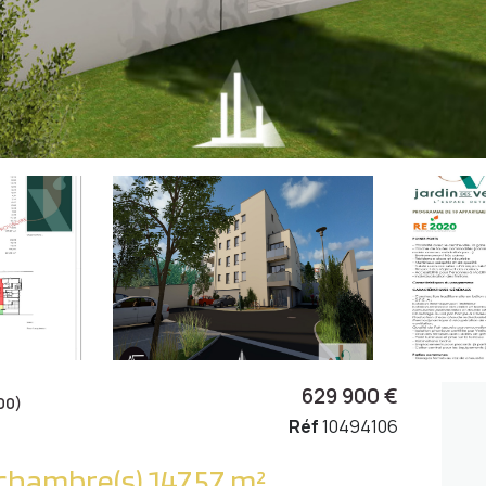
629 900 €
00)
Réf
10494106
Rez de jardin 5 pièce(s) 3 chambre(s) 147.57 m²