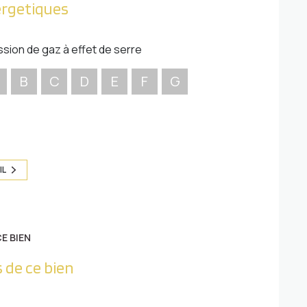
ergetiques
ssion de gaz à effet de serre
B
C
D
E
F
G
IL
E BIEN
 de ce bien