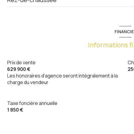
quartier METZ GARE
salon/sejour
cuisine
FINANCIE
chambre
Informations f
chambre
Prix de vente
Ch
salle de bain
629 900 €
25
entrée
Les honoraires d'agence seront intégralement à la
charge du vendeur
Dégagement
cellier
Taxe foncière annuelle
WC
1 850 €
Dégagement
chambre