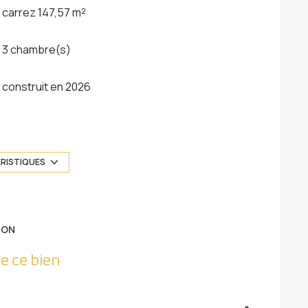
carrez 147,57 m²
3 chambre(s)
construit en 2026
Chauffage individuel : air/eau (pompe à
chaleur)
ÉRISTIQUES
1 niveau(x)
4 étage(s)
ION
terrasse
e ce bien
interphone