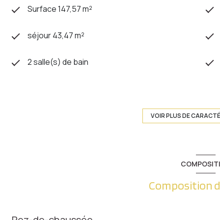
Surface 147,57 m²
séjour 43,47 m²
2 salle(s) de bain
cuisine séparée
VOIR PLUS DE CARACT
exposition Sud-Est
1er étage
COMPOSIT
ascenseur
Composition d
visiophone
Rez-de-chaussée