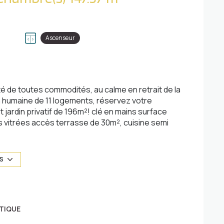
Ascenseur
 de toutes commodités, au calme en retrait de la
n humaine de 11 logements, réservez votre
jardin privatif de 196m²! clé en mains surface
 vitrées accès terrasse de 30m², cuisine semi
 salle de bains privative et dressing, salle de
ards, deux autres terrasses donnant sur le jardin
 chauffage sol, performance énergétique garantie,
US
ifiables. Possibilité garage ou parking. A
TIQUE