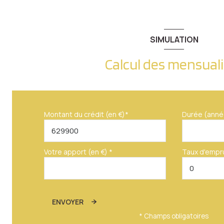
salle de bain
WC
SIMULATION
dressing
Calcul des mensual
terrasse
terrasse
terrasse
Montant du crédit (en €)*
Durée (anné
jardin
Votre apport (en €) *
Taux d'empr
ENVOYER
* Champs obligatoires