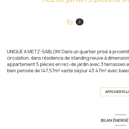
2
UNIQUE A METZ-SABLON! Dans un quartier prisé à proximité
circulation, dans résidence de standing neuve à dimensio
appartement 5 pièces en rez-de jardin avec 3 terrasses et 
bien pensée de 147,57m² vaste séjour 43.47m² avec baies
ouverte, 3 chambres dont une suite parentale avec immense
bains, 2 wc ind. cellier et nombreux emplacements de plac
privatif. Prestations de qualité, pompe à chaleur air/eau,
AFFICHER PL
ascenseur, accès pmr,...Plans d'aménagement intérieur mod
découvrir!
BILAN ÉNERGÉ