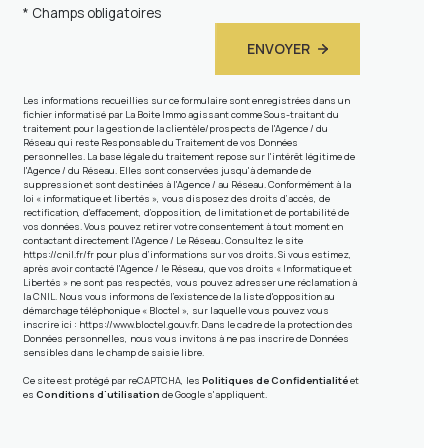
* Champs obligatoires
ENVOYER
Les informations recueillies sur ce formulaire sont enregistrées dans un
fichier informatisé par La Boite Immo agissant comme Sous-traitant du
traitement pour la gestion de la clientèle/prospects de l'Agence / du
Réseau qui reste Responsable du Traitement de vos Données
personnelles. La base légale du traitement repose sur l'intérêt légitime de
l'Agence / du Réseau. Elles sont conservées jusqu'à demande de
suppression et sont destinées à l'Agence / au Réseau. Conformément à la
loi « informatique et libertés », vous disposez des droits d’accès, de
rectification, d’effacement, d’opposition, de limitation et de portabilité de
vos données. Vous pouvez retirer votre consentement à tout moment en
contactant directement l’Agence / Le Réseau. Consultez le site
https://cnil.fr/fr
pour plus d’informations sur vos droits. Si vous estimez,
après avoir contacté l'Agence / le Réseau, que vos droits « Informatique et
Libertés » ne sont pas respectés, vous pouvez adresser une réclamation à
la CNIL. Nous vous informons de l’existence de la liste d'opposition au
démarchage téléphonique « Bloctel », sur laquelle vous pouvez vous
inscrire ici :
https://www.bloctel.gouv.fr
. Dans le cadre de la protection des
Données personnelles, nous vous invitons à ne pas inscrire de Données
sensibles dans le champ de saisie libre.
Ce site est protégé par reCAPTCHA, les
Politiques de Confidentialité
et
es
Conditions d'utilisation
de Google s'appliquent.