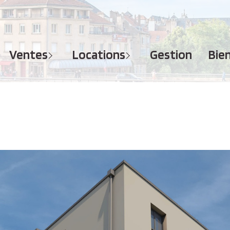
MAISONS
APPARTEMENTS
APPARTEMENTS
TERRAINS
TERRAINS
ventes
locations
gestion
bi
IMMEUBLES
IMMEUBLES
GARAGES - PARKINGS
GARAGES - PARKINGS
LOCAUX COMMERCIAUX
LOCAUX COMMERCIAUX
BUREAUX
BUREAUX
IMMOBILIER PROFESSIONNEL