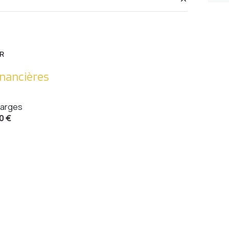
accès handicapé
43.47 m²
10.72 m²
R
13.74 m²
inancières
13.78 m²
arges
5.33 m²
0 €
4.51 m²
7.33 m²
5.38 m²
1.86 m²
2.28 m²
15.38 m²