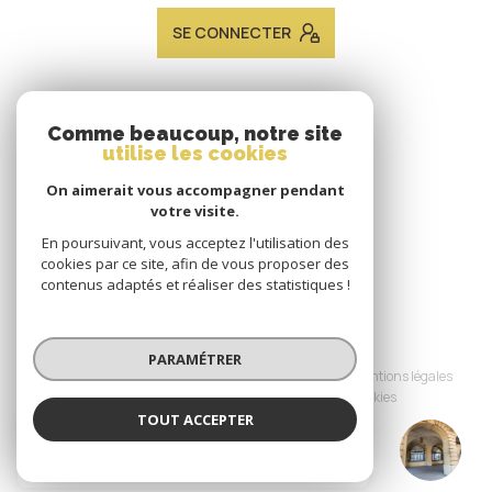
SE CONNECTER
ADHÉRENTS
Comme beaucoup, notre site
utilise les cookies
Nous adhérons
On aimerait vous accompagner pendant
votre visite.
En poursuivant, vous acceptez l'utilisation des
cookies par ce site, afin de vous proposer des
contenus adaptés et réaliser des statistiques !
© 2026 | Tous droits réservés
PARAMÉTRER
Nos honoraires
Nos partenaires
Mentions légales
Admin
Politique RGPD
Cookies
TOUT ACCEPTER
JACQUES LAVEINE IMMOBILIER METZ
Réalisé par :
TRANSACTION
Agence