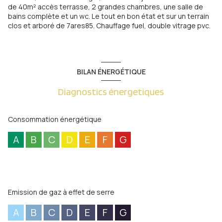
de 40m² accès terrasse, 2 grandes chambres, une salle de
bains complète et un wc. Le tout en bon état et sur un terrain
clos et arboré de 7ares85. Chauffage fuel, double vitrage pvc.
BILAN ÉNERGÉTIQUE
Diagnostics énergetiques
Consommation énergétique
A
B
C
D
E
F
G
Emission de gaz à effet de serre
A
B
C
D
E
F
G