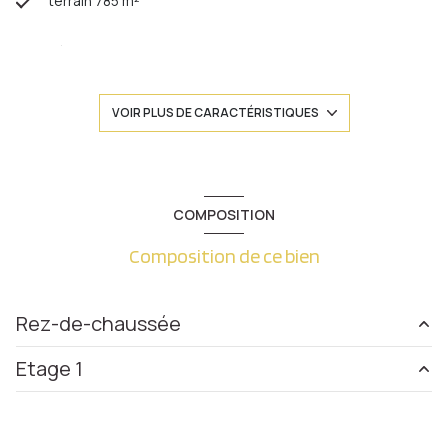
terrain 785 m²
séjour 39,86 m²
4 chambre(s)
VOIR PLUS DE CARACTÉRISTIQUES
1 salle(s) de bain
1 salle(s) d'eau
COMPOSITION
Composition de ce bien
construit en 1970
cuisine séparée (équipée)
Rez-de-chaussée
Chauffage central : radiateur (fioul)
Etage 1
chambre
11.05 m²
2 garage(s)
chambre
15.55 m²
accueil
17.59 m²