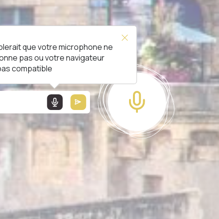
blerait que votre microphone ne
L !
ionne pas ou votre navigateur
 pas compatible