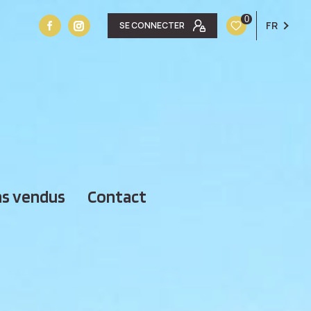
0
FR
SE CONNECTER
ens vendus
contact