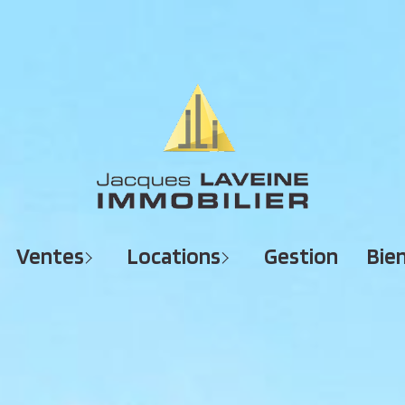
MAISONS
MAISONS
APPARTEMENTS
APPARTEMENTS
TERRAINS
TERRAINS
ventes
locations
gestion
bi
IMMEUBLES
IMMEUBLES
GARAGES - PARKINGS
GARAGES - PARKINGS
LOCAUX COMMERCIAUX
LOCAUX COMMERCIAUX
BUREAUX
BUREAUX
IMMOBILIER PROFESSIONNEL