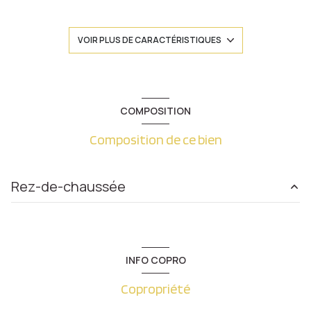
1 salle(s) d'eau
VOIR PLUS DE CARACTÉRISTIQUES
construit en 1800
kitchenette (équipée)
COMPOSITION
Composition de ce bien
Chauffage individuel : convecteur (electrique)
2 côté(s) mitoyen(s)
Rez-de-chaussée
1 niveau(x)
entrée
2.88 m²
5 étage(s)
salon/sejour
13.80 m²
INFO COPRO
salle de bain
2.66 m²
interphone
Copropriété