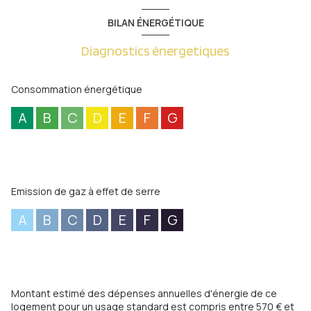
BILAN ÉNERGÉTIQUE
Diagnostics énergetiques
Consommation énergétique
A
B
C
D
E
F
G
Emission de gaz à effet de serre
A
B
C
D
E
F
G
Montant estimé des dépenses annuelles d'énergie de ce
logement pour un usage standard est compris entre 570 € et