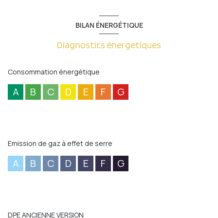
BILAN ÉNERGÉTIQUE
Diagnostics énergetiques
Consommation énergétique
A
B
C
D
E
F
G
Emission de gaz à effet de serre
A
B
C
D
E
F
G
DPE ANCIENNE VERSION