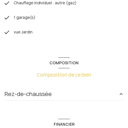
Chauffage individuel : autre (gaz)
1 garage(s)
vue Jardin
COMPOSITION
Composition de ce bien
Rez-de-chaussée
Loi Carrez
105 m²
Terrain
456 m²
FINANCIER