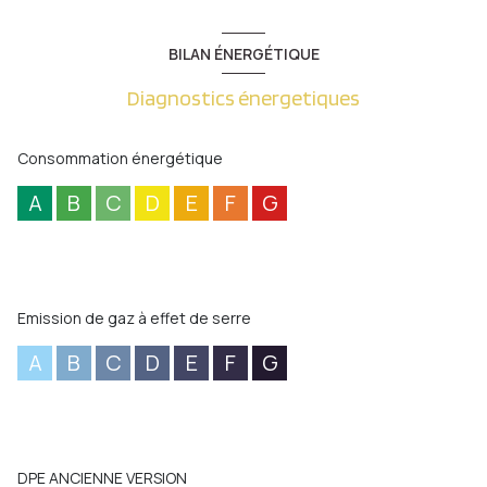
BILAN ÉNERGÉTIQUE
Diagnostics énergetiques
Consommation énergétique
A
B
C
D
E
F
G
Emission de gaz à effet de serre
A
B
C
D
E
F
G
DPE ANCIENNE VERSION