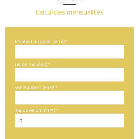
Calcul des mensualités
Montant du crédit (en €)*
Durée (années)*
Votre apport (en €) *
Taux d'emprunt (%) *