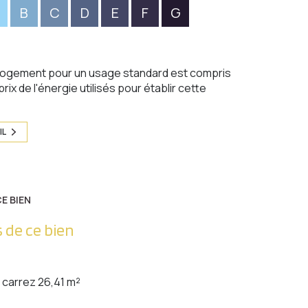
B
C
D
E
F
G
logement pour un usage standard est compris
rix de l'énergie utilisés pour établir cette
IL
E BIEN
 de ce bien
carrez 26,41 m²