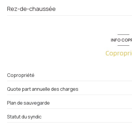
Rez-de-chaussée
entrée
cuisine
INFO COP
salon/sejour
Copropri
salle de bain
Copropriété
Quote part annuelle des charges
Plan de sauvegarde
Statut du syndic