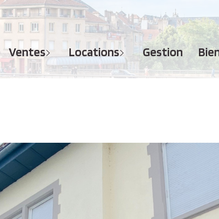
MAISONS
APPARTEMENTS
APPARTEMENTS
TERRAINS
TERRAINS
ventes
locations
gestion
bi
IMMEUBLES
IMMEUBLES
GARAGES - PARKINGS
GARAGES - PARKINGS
LOCAUX COMMERCIAUX
LOCAUX COMMERCIAUX
BUREAUX
BUREAUX
IMMOBILIER PROFESSIONNEL