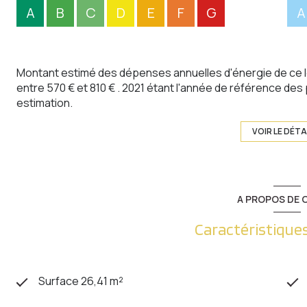
A
B
C
D
E
F
G
A
Montant estimé des dépenses annuelles d'énergie de ce 
entre 570 € et 810 € . 2021 étant l'année de référence des p
estimation.
VOIR LE DÉTA
A PROPOS DE C
Caractéristiques
Surface 26,41 m²