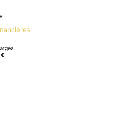
R
inancières
arges
 €