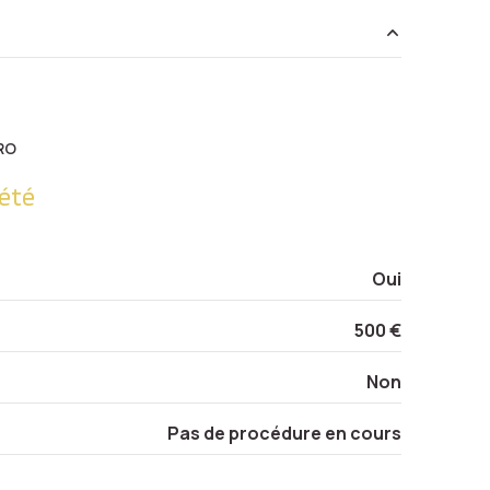
2.14 m²
10.15 m²
RO
10.68 m²
été
3.44 m²
Oui
500 €
Non
Pas de procédure en cours