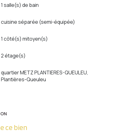
1 salle(s) de bain
cuisine séparée (semi-équipée)
1 côté(s) mitoyen(s)
2 étage(s)
quartier METZ PLANTIERES-QUEULEU,
Plantières-Queuleu
ION
e ce bien