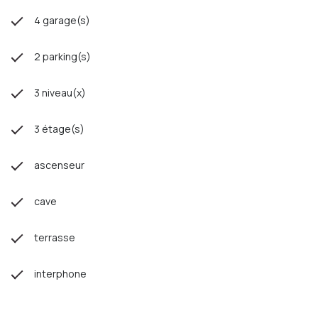
4 garage(s)
2 parking(s)
3 niveau(x)
3 étage(s)
ascenseur
cave
terrasse
interphone