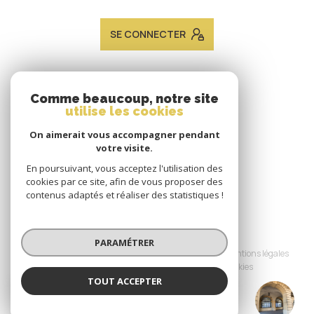
SE CONNECTER
ADHÉRENTS
Comme beaucoup, notre site
utilise les cookies
Nous adhérons
On aimerait vous accompagner pendant
votre visite.
En poursuivant, vous acceptez l'utilisation des
cookies par ce site, afin de vous proposer des
contenus adaptés et réaliser des statistiques !
© 2026 | Tous droits réservés
PARAMÉTRER
Nos honoraires
Nos partenaires
Mentions légales
Admin
Politique RGPD
Cookies
TOUT ACCEPTER
JACQUES LAVEINE IMMOBILIER METZ
Réalisé par :
TRANSACTION
Agence