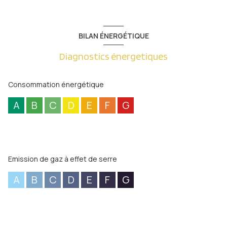
BILAN ÉNERGÉTIQUE
Diagnostics énergetiques
Consommation énergétique
A
B
C
D
E
F
G
Emission de gaz à effet de serre
A
B
C
D
E
F
G