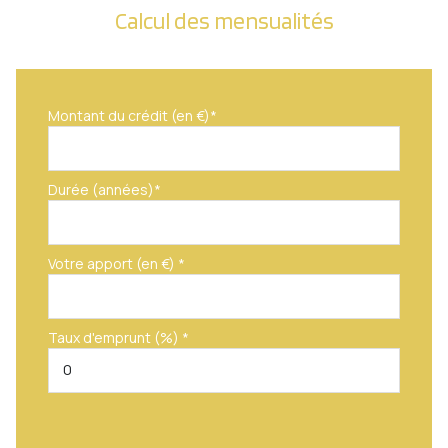
Calcul des mensualités
Montant du crédit (en €)*
Durée (années)*
Votre apport (en €) *
Taux d'emprunt (%) *