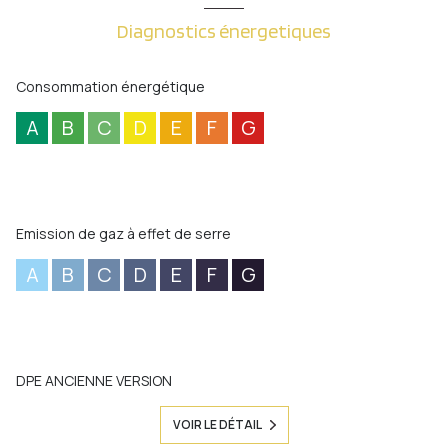
Diagnostics énergetiques
Consommation énergétique
A
B
C
D
E
F
G
Emission de gaz à effet de serre
A
B
C
D
E
F
G
DPE ANCIENNE VERSION
VOIR LE DÉTAIL