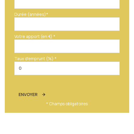
Durée (années)*
Votre apport (en €) *
Taux d'emprunt (%) *
ENVOYER
* Champs obligatoires