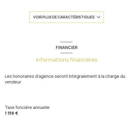
3 chambre(s)
VOIR PLUS DE CARACTÉRISTIQUES
1 salle(s) d'eau
cuisine séparée (équipée)
FINANCIER
Informations financières
Chauffage individuel : radiateur (gaz)
1 garage(s)
Les honoraires d'agence seront intégralement à la charge du
vendeur
1 côté(s) mitoyen(s)
1 niveau(x)
Taxe foncière annuelle
1 156 €
terrasse