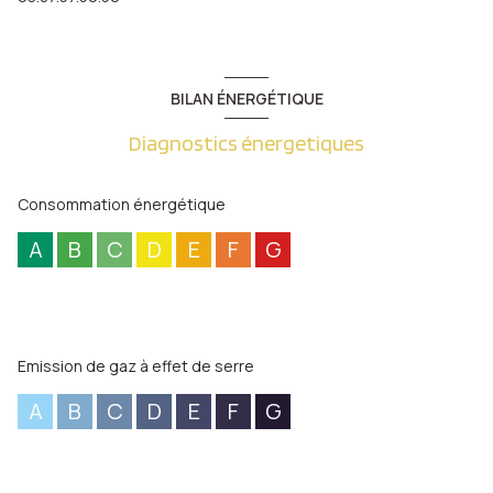
BILAN ÉNERGÉTIQUE
Diagnostics énergetiques
Consommation énergétique
A
B
C
D
E
F
G
Emission de gaz à effet de serre
A
B
C
D
E
F
G