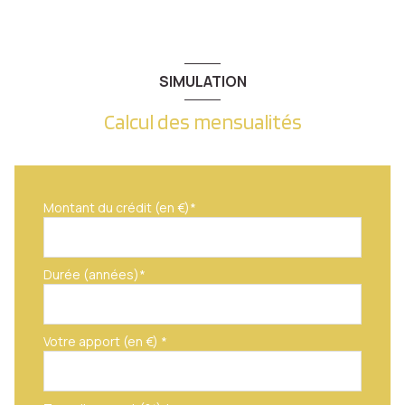
quartier METZ MAGNY
SIMULATION
Calcul des mensualités
Montant du crédit (en €)*
Durée (années)*
Votre apport (en €) *