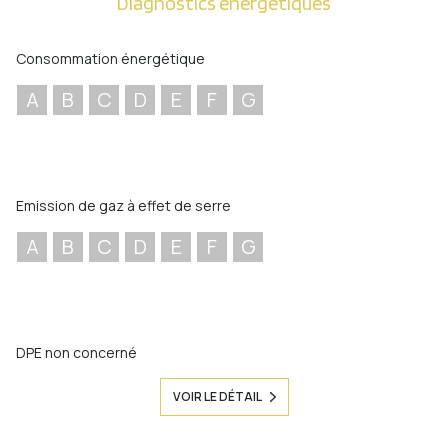
Diagnostics énergetiques
Consommation énergétique
A
B
C
D
E
F
G
Emission de gaz à effet de serre
A
B
C
D
E
F
G
DPE non concerné
VOIR LE DÉTAIL