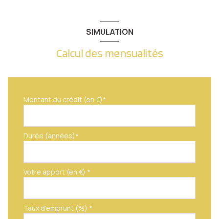
SIMULATION
Calcul des mensualités
Montant du crédit (en €)*
Durée (années)*
Votre apport (en €) *
Taux d'emprunt (%) *