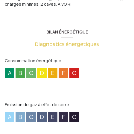
charges minimes. 2 caves. A VOIR!
BILAN ÉNERGÉTIQUE
Diagnostics énergetiques
Consommation énergétique
A
B
C
D
E
F
G
Emission de gaz à effet de serre
A
B
C
D
E
F
G