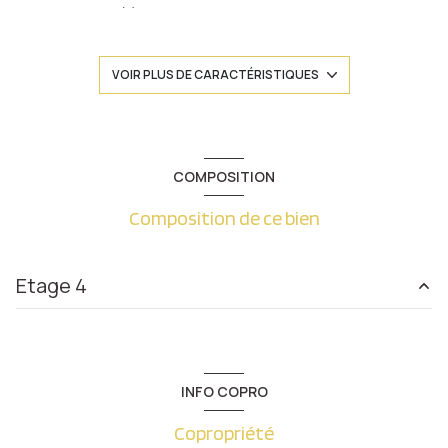
2 chambre(s)
1 salle(s) de bain
VOIR PLUS DE CARACTÉRISTIQUES
2 salle(s) d'eau
cuisine séparée (équipée)
COMPOSITION
Composition de ce bien
1 niveau(x)
4ème étage
Etage 4
5 étage(s)
cuisine
13.70 m²
cave
chambre
13.90 m²
INFO COPRO
chambre
17.60 m²
balcon
Copropriété
salon/sejour
34.25 m²