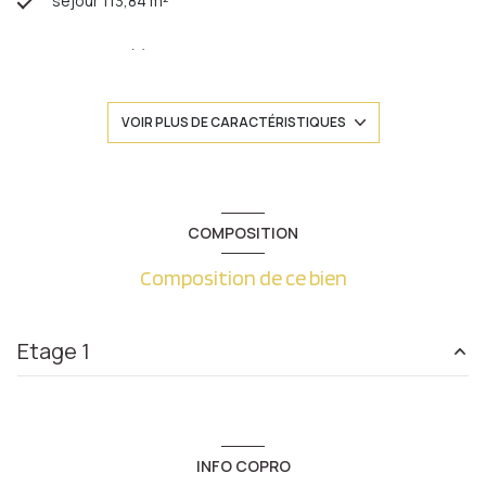
séjour 113,84 m²
3 chambre(s)
1 salle(s) de bain
VOIR PLUS DE CARACTÉRISTIQUES
2 salle(s) d'eau
cuisine séparée (équipée)
COMPOSITION
Composition de ce bien
Chauffage individuel : radiateur (gaz)
2 garage(s)
Etage 1
1 niveau(x)
salon/sejour
39.84 m²
1er étage
cuisine
10.07 m²
INFO COPRO