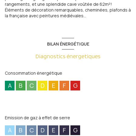
rangements, et une splendide cave voûtée de 62m²!
Éléments de décoration remarquables, cheminées, plafonds à
la française avec peintures médiévales...
BILAN ÉNERGÉTIQUE
Diagnostics énergetiques
Consommation énergétique
A
B
C
D
E
F
G
Emission de gaz à effet de serre
A
B
C
D
E
F
G