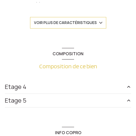
1 chambre(s)
1 salle(s) de bain
VOIR PLUS DE CARACTÉRISTIQUES
cuisine américaine (semi-équipée)
Chauffage individuel : radiateur (gaz)
COMPOSITION
Composition de ce bien
exposition Nord-Sud
2 niveau(x)
Etage 4
4ème étage
Etage 5
chambre
8.60 m²
4 étage(s)
cuisine
3.53 m²
mezzanine
6.65 m²
salon/sejour
17.53 m²
vue Imprenable
INFO COPRO
salle de bain
1.80 m²