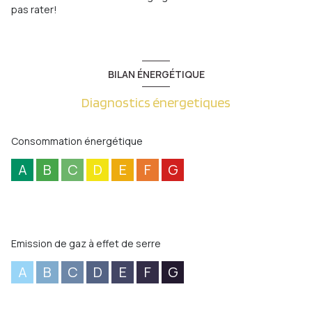
pas rater!
BILAN ÉNERGÉTIQUE
Diagnostics énergetiques
Consommation énergétique
A
B
C
D
E
F
G
Emission de gaz à effet de serre
A
B
C
D
E
F
G