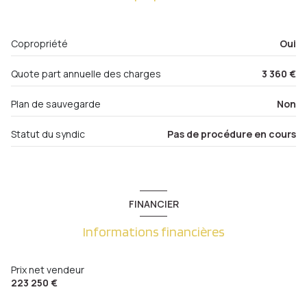
entrée
4.86 m²
ascenseur
Copropriété
Oui
cellier
2.13 m²
cave
Dégagement
4.18 m²
Quote part annuelle des charges
3 360 €
WC
1.55 m²
balcon
Plan de sauvegarde
Non
balcon
14.84 m²
interphone
Statut du syndic
Pas de procédure en cours
quartier Metz Gare , Metz Sablon, Nouvelle Ville
FINANCIER
Informations financières
Prix net vendeur
223 250 €