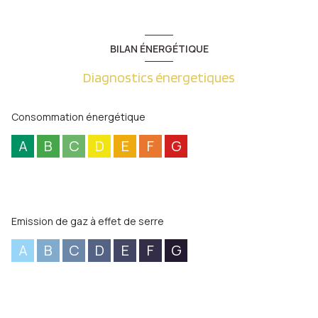
BILAN ÉNERGÉTIQUE
Diagnostics énergetiques
Consommation énergétique
A
B
C
D
E
F
G
Emission de gaz à effet de serre
A
B
C
D
E
F
G