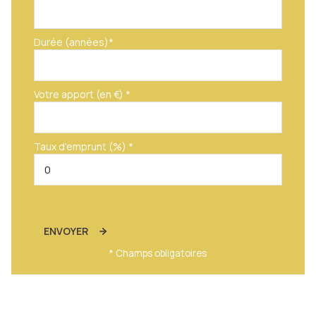
Durée (années)*
Votre apport (en €) *
Taux d'emprunt (%) *
ENVOYER
* Champs obligatoires