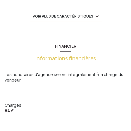
1 salle(s) de bain
VOIR PLUS DE CARACTÉRISTIQUES
construit en 1930
cuisine séparée (équipée)
FINANCIER
Informations financières
Chauffage individuel : radiateur (gaz)
exposition Est-Ouest
Les honoraires d'agence seront intégralement à la charge du
vendeur
1 niveau(x)
4ème étage
Charges
84 €
6 étage(s)