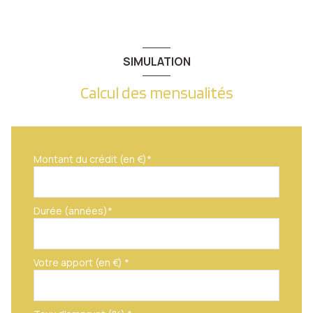
cave
balcon
SIMULATION
visiophone
Calcul des mensualités
interphone
quartier Metz Gare , Metz Sablon, Metz-Centre,
Montant du crédit (en €)*
Nouvelle Ville
Durée (années)*
Votre apport (en €) *