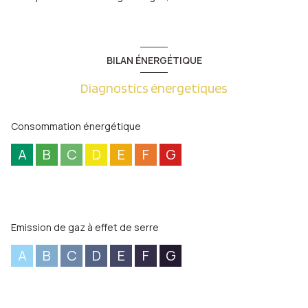
BILAN ÉNERGÉTIQUE
Diagnostics énergetiques
Consommation énergétique
A
B
C
D
E
F
G
Emission de gaz à effet de serre
A
B
C
D
E
F
G