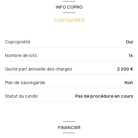
1er étage
dressing
6.14 m²
INFO COPRO
chambre
16.87 m²
3 étage(s)
Copropriété
salon/sejour
53.61 m²
cave
chambre
19.65 m²
Copropriété
Oui
chambre
24.94 m²
interphone
Nombre de lots
14
cuisine
18.30 m²
WC
1.01 m²
Quote part annuelle des charges
2 200 €
salle de bain
4.12 m²
Plan de sauvegarde
Non
buanderie
3.76 m²
Statut du syndic
Pas de procédure en cours
salle de bain
5.89 m²
chambre
20.02 m²
FINANCIER