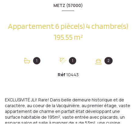
METZ (57000)
Appartement 6 pièce(s) 4 chambre(s)
195.55 m²
1
1
2
Réf
10443
EXCLUSIVITÉ JLI! Rare! Dans belle demeure historique et de
caractère, au coeur de la Vacquinière, au premier étage, vaste
appartement de charme en parfait état développant une
surface habitable de 195m², vaste entrée avec placards, un
espace salon et salle à manger de + de 53m², une cuisine
intégrée, une lumineuse suite parentale avec dressing et salle
de bains privative et wc, 3 autres grandes chambres, une salle