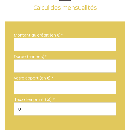
Calcul des mensualités
Montant du crédit (en €)*
Durée (années)*
Votre apport (en €) *
Taux d'emprunt (%) *