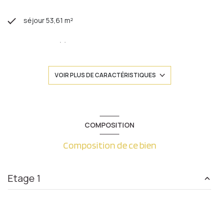
séjour 53,61 m²
4 chambre(s)
1 salle(s) de bain
VOIR PLUS DE CARACTÉRISTIQUES
1 salle(s) d'eau
construit en 1910
COMPOSITION
Composition de ce bien
cuisine séparée (équipée)
Chauffage individuel : chaudière (gaz de ville)
Etage 1
1 niveau(x)
entrée
21.24 m²