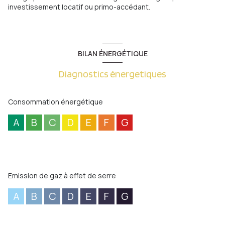
investissement locatif ou primo-accédant.
BILAN ÉNERGÉTIQUE
Diagnostics énergetiques
Consommation énergétique
A
B
C
D
E
F
G
Emission de gaz à effet de serre
A
B
C
D
E
F
G