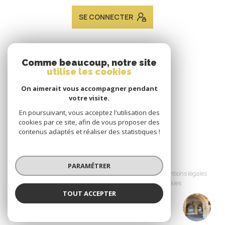
SE CONNECTER
ADHÉRENTS
Comme beaucoup, notre site
utilise les cookies
Nous adhérons
On aimerait vous accompagner pendant
votre visite.
En poursuivant, vous acceptez l'utilisation des
cookies par ce site, afin de vous proposer des
contenus adaptés et réaliser des statistiques !
© 2026 | Tous droits réservés
PARAMÉTRER
Nos honoraires
Nos partenaires
Mentions légales
Admin
Politique RGPD
Cookies
TOUT ACCEPTER
JACQUES LAVEINE IMMOBILIER METZ
Réalisé par :
TRANSACTION
Agence