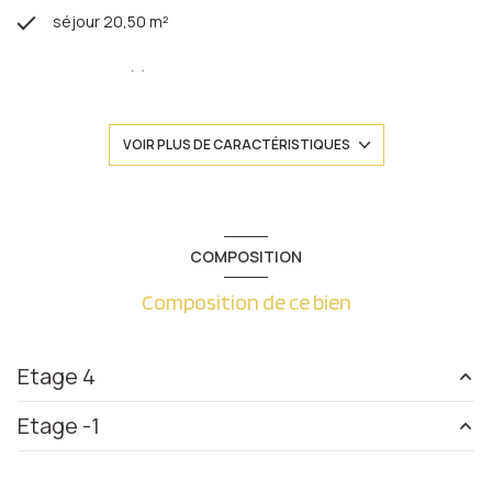
séjour 20,50 m²
1 chambre(s)
1 salle(s) de bain
VOIR PLUS DE CARACTÉRISTIQUES
construit en 1970
cuisine séparée (équipée)
COMPOSITION
Composition de ce bien
Chauffage collectif : radiateur (gaz)
exposition Nord-Est
Etage 4
1 niveau(x)
Etage -1
entrée
5.40 m²
4ème étage
Placards
0.97 m²
cave
4.76 m²