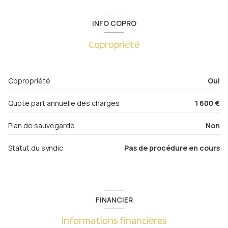
Dégagement
2.46 m²
6 étage(s)
INFO COPRO
salle de bain
4.23 m²
ascenseur
Copropriété
WC
1.36 m²
chambre
9.45 m²
cave
Copropriété
Oui
cuisine
9.28 m²
balcon
salon/sejour
20.50 m²
Quote part annuelle des charges
1 600 €
balcon
5.76 m²
accès handicapé
Plan de sauvegarde
Non
Statut du syndic
Pas de procédure en cours
FINANCIER
Informations financières