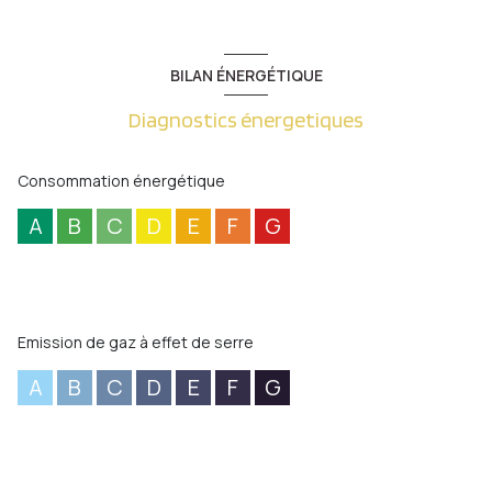
BILAN ÉNERGÉTIQUE
Diagnostics énergetiques
Consommation énergétique
A
B
C
D
E
F
G
Emission de gaz à effet de serre
A
B
C
D
E
F
G