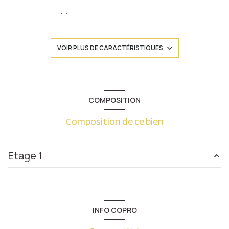
1 chambre(s)
1 salle(s) de bain
VOIR PLUS DE CARACTÉRISTIQUES
construit en 1993
kitchenette (équipée)
COMPOSITION
Composition de ce bien
Chauffage individuel : convecteur (electrique)
exposition Sud-Ouest
Etage 1
1 niveau(x)
salon/sejour
16.76 m²
1er étage
salle de bain
3.78 m²
INFO COPRO
entrée
3.23 m²
2 étage(s)