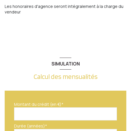
accès handicapé
salle de bain
4.15 m²
Les honoraires d'agence seront intégralement à la charge du
vendeur
cuisine
10 m²
SIMULATION
Calcul des mensualités
Montant du crédit (en €)*
Durée (années)*