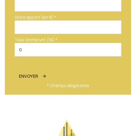
Votre apport (en €) *
Taux d'emprunt (%) *
ENVOYER
* Champs obligatoires