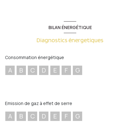
BILAN ÉNERGÉTIQUE
Diagnostics énergetiques
Consommation énergétique
A
B
C
D
E
F
G
Emission de gaz à effet de serre
A
B
C
D
E
F
G