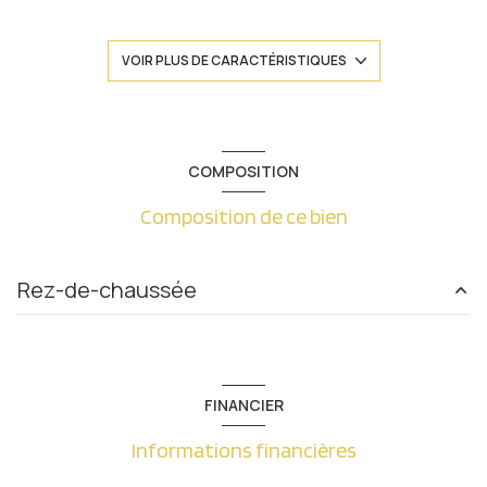
construit en 1970
VOIR PLUS DE CARACTÉRISTIQUES
Chauffage collectif : radiateur (gaz)
1 garage(s)
COMPOSITION
Composition de ce bien
1 niveau(x)
3ème étage
Rez-de-chaussée
3 étage(s)
chambre
9.14 m²
ascenseur
chambre
12.08 m²
FINANCIER
chambre
10.52 m²
cave
Informations financières
salon/sejour
15.57 m²