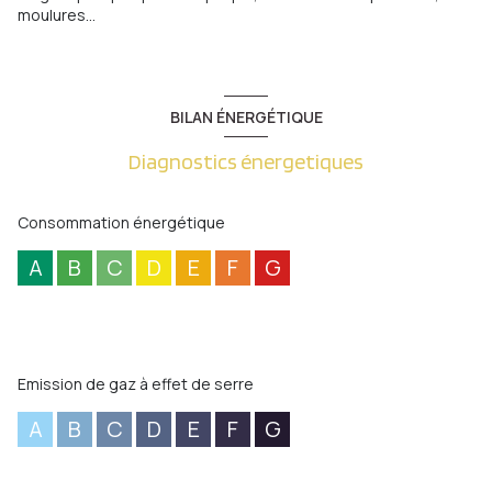
moulures...
BILAN ÉNERGÉTIQUE
Diagnostics énergetiques
Consommation énergétique
A
B
C
D
E
F
G
Emission de gaz à effet de serre
A
B
C
D
E
F
G