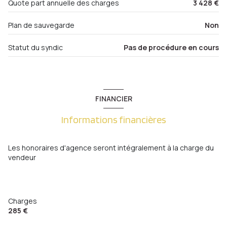
Quote part annuelle des charges
3 428 €
1er étage
Plan de sauvegarde
Non
Statut du syndic
Pas de procédure en cours
4 étage(s)
cave
FINANCIER
balcon
Informations financières
terrasse
Les honoraires d'agence seront intégralement à la charge du
interphone
vendeur
quartier centre ville, Metz Gare , Metz-Centre,
Nouvelle Ville
Charges
285 €