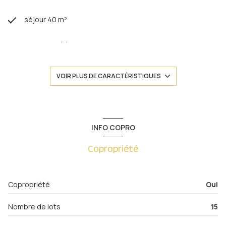
séjour 40 m²
3 chambre(s)
1 salle(s) de bain
VOIR PLUS DE CARACTÉRISTIQUES
construit en 1920
cuisine séparée
INFO COPRO
Copropriété
Chauffage collectif : chaudière (gaz)
exposition Est-Ouest
Copropriété
Oui
2 côté(s) mitoyen(s)
Nombre de lots
15
1 niveau(x)