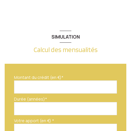
SIMULATION
Calcul des mensualités
Montant du crédit (en €)*
Durée (années)*
Votre apport (en €) *