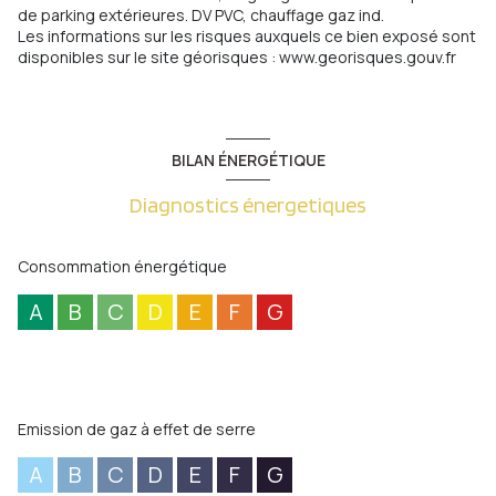
de parking extérieures. DV PVC, chauffage gaz ind.
Les informations sur les risques auxquels ce bien exposé sont
disponibles sur le site géorisques : www.georisques.gouv.fr
BILAN ÉNERGÉTIQUE
Diagnostics énergetiques
Consommation énergétique
A
B
C
D
E
F
G
Emission de gaz à effet de serre
A
B
C
D
E
F
G