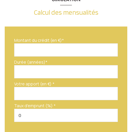
Calcul des mensualités
Montant du crédit (en €)*
Durée (années)*
Votre apport (en €) *
Taux d'emprunt (%) *