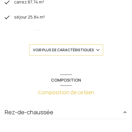
carrez 87,74 m²
séjour 25,84 m²
3 chambre(s)
1 salle(s) de bain
VOIR PLUS DE CARACTÉRISTIQUES
1 salle(s) d'eau
construit en 2005
COMPOSITION
Composition de ce bien
cuisine séparée
Chauffage individuel : radiateur (gaz)
Rez-de-chaussée
1 garage(s)
entrée
6.83 m²