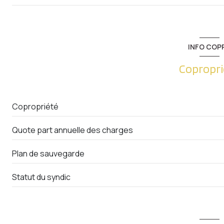
accès handicapé
salon/sejour
Dégagement
INFO COP
WC
Copropri
salle de bain
chambre
Copropriété
Quote part annuelle des charges
Plan de sauvegarde
Statut du syndic