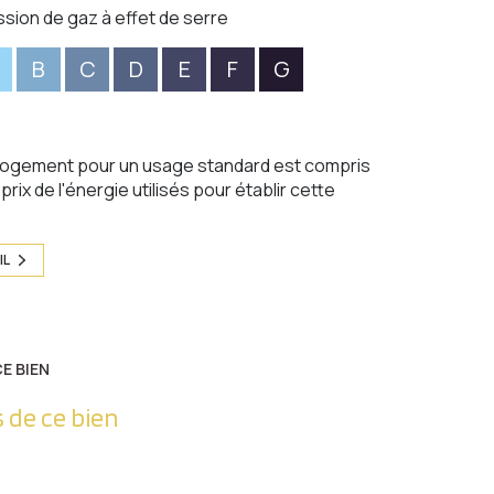
ssion de gaz à effet de serre
B
C
D
E
F
G
logement pour un usage standard est compris
rix de l'énergie utilisés pour établir cette
IL
E BIEN
 de ce bien