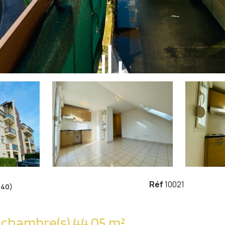
Réf
10021
140)
Appartement 2 pièce(s) 1 chambre(s) 44.05 m²