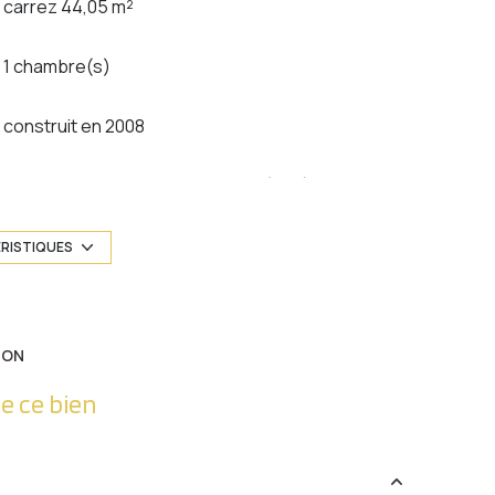
carrez 44,05 m²
1 chambre(s)
construit en 2008
Chauffage individuel : chaudière (gaz)
1 niveau(x)
ÉRISTIQUES
3 étage(s)
ION
vue rue
e ce bien
visiophone
quartier Woippy village