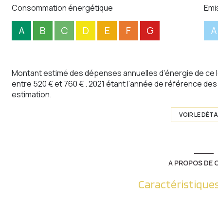
Consommation énergétique
Emi
A
B
C
D
E
F
G
A
Montant estimé des dépenses annuelles d'énergie de ce 
entre 520 € et 760 € . 2021 étant l'année de référence des p
estimation.
VOIR LE DÉTA
A PROPOS DE C
Caractéristiques