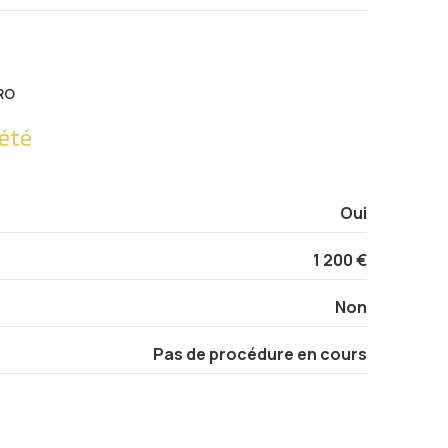
25.72 m²
3.43 m²
RO
1.25 m²
été
3.40 m²
10.25 m²
Oui
1 200 €
Non
Pas de procédure en cours