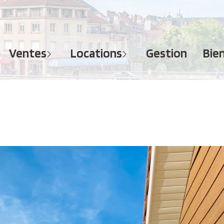
MAISONS
APPARTEMENTS
APPARTEMENTS
TERRAINS
TERRAINS
ventes
locations
gestion
bi
IMMEUBLES
IMMEUBLES
GARAGES - PARKINGS
GARAGES - PARKINGS
LOCAUX COMMERCIAUX
LOCAUX COMMERCIAUX
BUREAUX
BUREAUX
IMMOBILIER PROFESSIONNEL