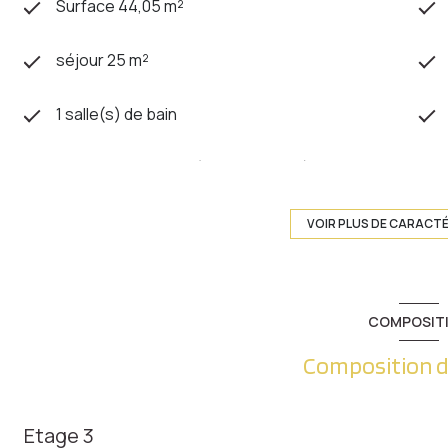
Surface 44,05 m²
séjour 25 m²
1 salle(s) de bain
cuisine américaine (semi-équipée)
exposition Sud
VOIR PLUS DE CARACT
3ème étage
COMPOSIT
ascenseur
Composition d
balcon
Etage 3
interphone