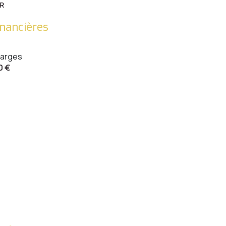
R
inancières
arges
0 €