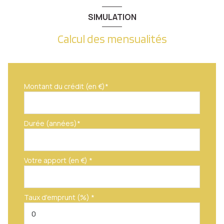
SIMULATION
Calcul des mensualités
Montant du crédit (en €)*
Durée (années)*
Votre apport (en €) *
Taux d'emprunt (%) *