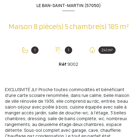
LE BAN-SAINT-MARTIN (57050)
Maison 8 pièce(s) 5 chambre(s) 185 m²
1
1
241 m²
Réf
9002
EXCLUSIVITÉ JLI! Proche toutes commodités et bénéficiant
d'une carte scolaire renommée, dans rue calme, belle maison
de ville rénovée de 1936, elle comprend au rdc, entrée, beau
salon-séjour avec poêle à bois, cuisine équipée avec salle à
manger accès jardin, salle de douche-wc, à l'étage, 3 belles
chambres, dressing, salle de bains compléte, wc, nombreux
rangements, au deuxième étage deux chambres, espace
détente. Sous-sol complet avec garage, cave, chaufferie.
Chauffage gaz condensation. Le tout en parfait état.