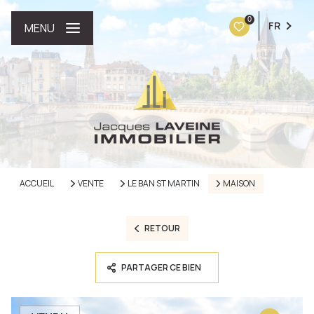
0
FR
MENU
ACCUEIL
VENTE
LE BAN ST MARTIN
MAISON
RETOUR
PARTAGER CE BIEN