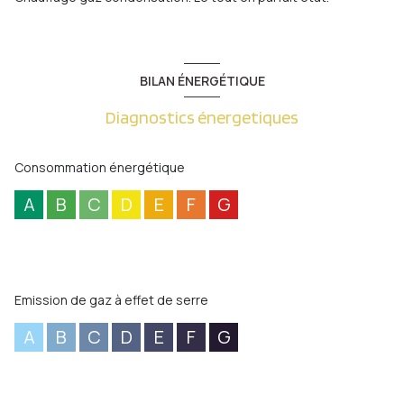
BILAN ÉNERGÉTIQUE
Diagnostics énergetiques
Consommation énergétique
A
B
C
D
E
F
G
Emission de gaz à effet de serre
A
B
C
D
E
F
G