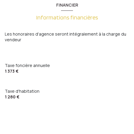
chambre
10.5 m²
1 côté(s) mitoyen(s)
FINANCIER
salle d'eau
3.9 m²
chambre
12 m²
espace bien-être
36.6 m²
annexe
6.3 m²
Informations financières
3 niveau(x)
WC
3.6 m²
WC
1 m²
buanderie
1.5 m²
salle de bain
16.3 m²
terrasse
Les honoraires d'agence seront intégralement à la charge du
vendeur
Taxe foncière annuelle
1 373 €
Taxe d'habitation
1 280 €