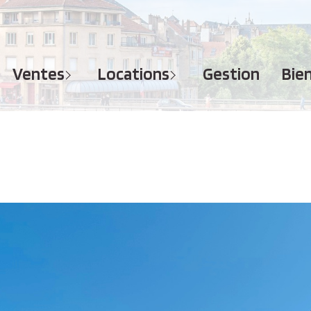
MAISONS
APPARTEMENTS
APPARTEMENTS
TERRAINS
TERRAINS
ventes
locations
gestion
bi
IMMEUBLES
IMMEUBLES
GARAGES - PARKINGS
GARAGES - PARKINGS
LOCAUX COMMERCIAUX
LOCAUX COMMERCIAUX
BUREAUX
BUREAUX
IMMOBILIER PROFESSIONNEL