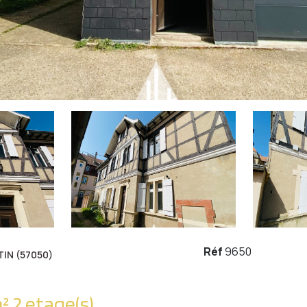
Réf
9650
IN (57050)
Immeuble 372 m² 2 etage(s)