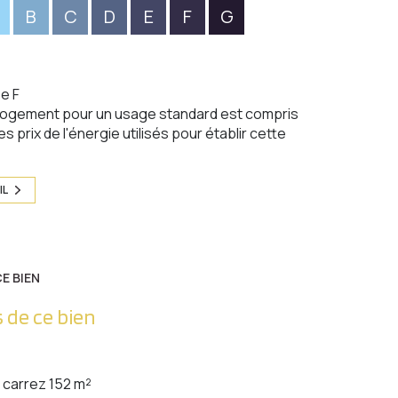
B
C
D
E
F
G
e F
logement pour un usage standard est compris
s prix de l'énergie utilisés pour établir cette
IL
E BIEN
 de ce bien
carrez 152 m²