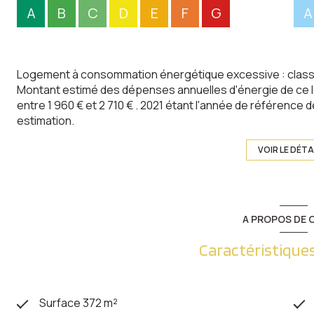
A
B
C
D
E
F
G
A
Logement à consommation énergétique excessive : class
Montant estimé des dépenses annuelles d'énergie de ce 
entre 1 960 € et 2 710 € . 2021 étant l'année de référence de
estimation.
VOIR LE DÉTA
A PROPOS DE C
Caractéristiques
Surface 372 m²