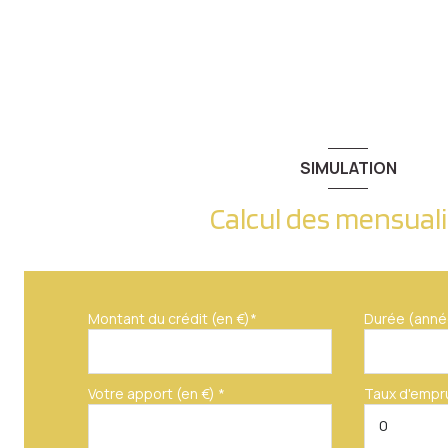
SIMULATION
Calcul des mensual
Montant du crédit (en €)*
Durée (anné
Votre apport (en €) *
Taux d'empr