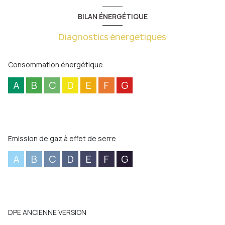
BILAN ÉNERGÉTIQUE
Diagnostics énergetiques
Consommation énergétique
A
B
C
D
E
F
G
Emission de gaz à effet de serre
A
B
C
D
E
F
G
DPE ANCIENNE VERSION