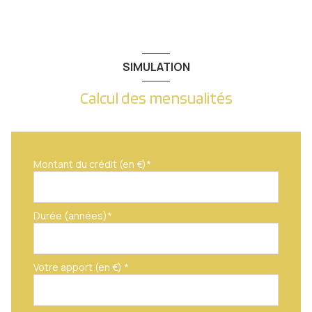
SIMULATION
Calcul des mensualités
Montant du crédit (en €)*
Durée (années)*
Votre apport (en €) *