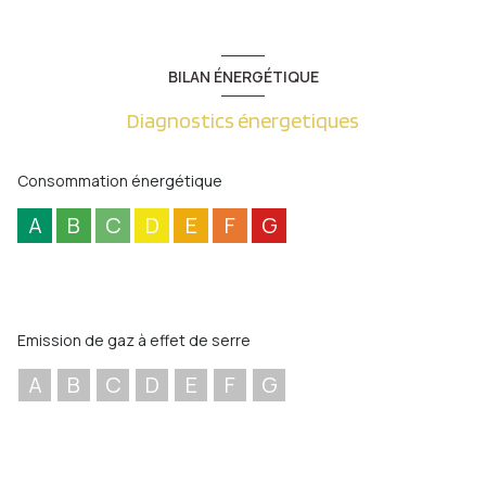
BILAN ÉNERGÉTIQUE
Diagnostics énergetiques
Consommation énergétique
A
B
C
D
E
F
G
Emission de gaz à effet de serre
A
B
C
D
E
F
G