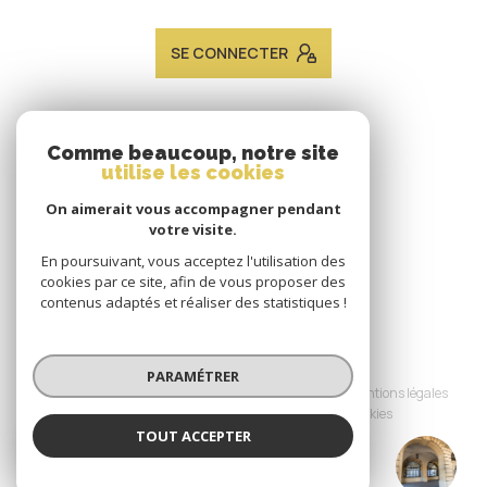
SE CONNECTER
ADHÉRENTS
Comme beaucoup, notre site
utilise les cookies
Nous adhérons
On aimerait vous accompagner pendant
votre visite.
En poursuivant, vous acceptez l'utilisation des
cookies par ce site, afin de vous proposer des
contenus adaptés et réaliser des statistiques !
© 2026 | Tous droits réservés
PARAMÉTRER
Nos honoraires
Nos partenaires
Mentions légales
Admin
Politique RGPD
Cookies
TOUT ACCEPTER
JACQUES LAVEINE IMMOBILIER METZ
Réalisé par :
TRANSACTION
Agence