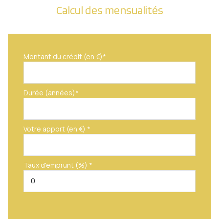
Calcul des mensualités
Montant du crédit (en €)*
Durée (années)*
Votre apport (en €) *
Taux d'emprunt (%) *