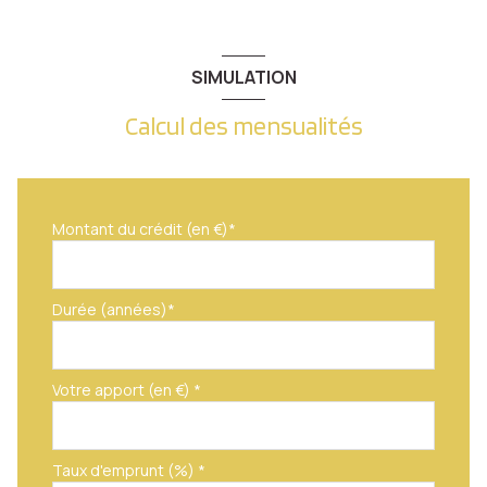
SIMULATION
Calcul des mensualités
Montant du crédit (en €)*
Durée (années)*
Votre apport (en €) *
Taux d'emprunt (%) *