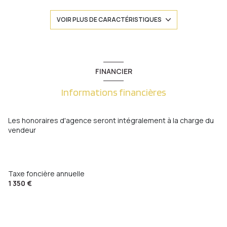
5 chambre(s)
VOIR PLUS DE CARACTÉRISTIQUES
1 salle(s) de bain
1 salle(s) d'eau
FINANCIER
Informations financières
construit en 1971
cuisine séparée (équipée)
Les honoraires d'agence seront intégralement à la charge du
vendeur
Chauffage individuel : radiateur (gaz)
2 garage(s)
Taxe foncière annuelle
1 350 €
3 niveau(x)
terrasse