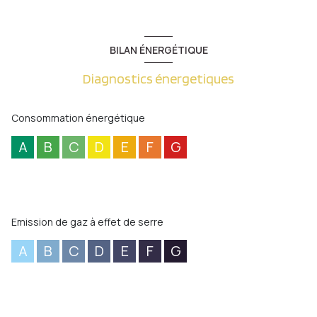
BILAN ÉNERGÉTIQUE
Diagnostics énergetiques
Consommation énergétique
A
B
C
D
E
F
G
Emission de gaz à effet de serre
A
B
C
D
E
F
G