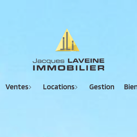
MAISONS
MAISONS
APPARTEMENTS
APPARTEMENTS
TERRAINS
TERRAINS
ventes
locations
gestion
bi
IMMEUBLES
IMMEUBLES
GARAGES - PARKINGS
GARAGES - PARKINGS
LOCAUX COMMERCIAUX
LOCAUX COMMERCIAUX
BUREAUX
BUREAUX
IMMOBILIER PROFESSIONNEL