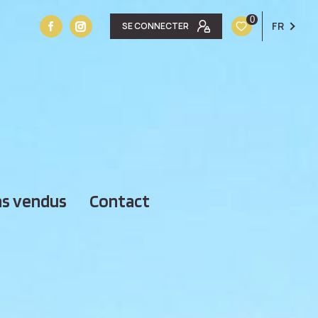
0
FR
SE CONNECTER
ens vendus
contact