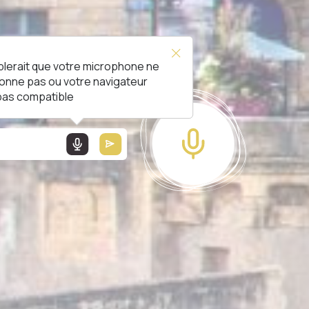
blerait que votre microphone ne
L !
ionne pas ou votre navigateur
 pas compatible