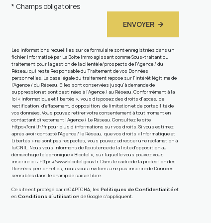
* Champs obligatoires
ENVOYER
Les informations recueillies sur ce formulaire sont enregistrées dans un
fichier informatisé par La Boite Immo agissant comme Sous-traitant du
traitement pour la gestion de la clientèle/prospects de l'Agence / du
Réseau qui reste Responsable du Traitement de vos Données
personnelles. La base légale du traitement repose sur l'intérêt légitime de
l'Agence / du Réseau. Elles sont conservées jusqu'à demande de
suppression et sont destinées à l'Agence / au Réseau. Conformément à la
loi « informatique et libertés », vous disposez des droits d’accès, de
rectification, d’effacement, d’opposition, de limitation et de portabilité de
vos données. Vous pouvez retirer votre consentement à tout moment en
contactant directement l’Agence / Le Réseau. Consultez le site
https://cnil.fr/fr
pour plus d’informations sur vos droits. Si vous estimez,
après avoir contacté l'Agence / le Réseau, que vos droits « Informatique et
Libertés » ne sont pas respectés, vous pouvez adresser une réclamation à
la CNIL. Nous vous informons de l’existence de la liste d'opposition au
démarchage téléphonique « Bloctel », sur laquelle vous pouvez vous
inscrire ici :
https://www.bloctel.gouv.fr
. Dans le cadre de la protection des
Données personnelles, nous vous invitons à ne pas inscrire de Données
sensibles dans le champ de saisie libre.
Ce site est protégé par reCAPTCHA, les
Politiques de Confidentialité
et
es
Conditions d'utilisation
de Google s'appliquent.