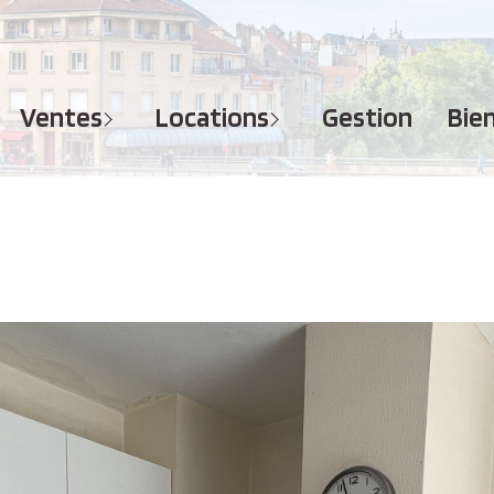
MAISONS
APPARTEMENTS
APPARTEMENTS
TERRAINS
TERRAINS
ventes
locations
gestion
bi
IMMEUBLES
IMMEUBLES
GARAGES - PARKINGS
GARAGES - PARKINGS
LOCAUX COMMERCIAUX
LOCAUX COMMERCIAUX
BUREAUX
BUREAUX
IMMOBILIER PROFESSIONNEL