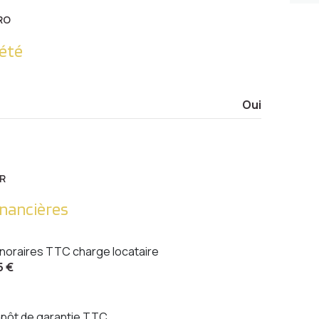
RO
été
Oui
R
inancières
noraires TTC charge locataire
5 €
pôt de garantie TTC