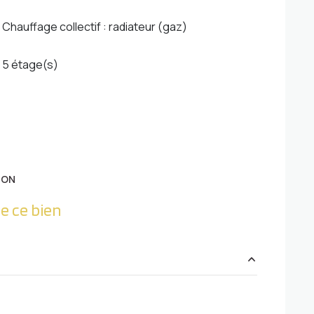
Chauffage collectif : radiateur (gaz)
5 étage(s)
ION
e ce bien
0 m²