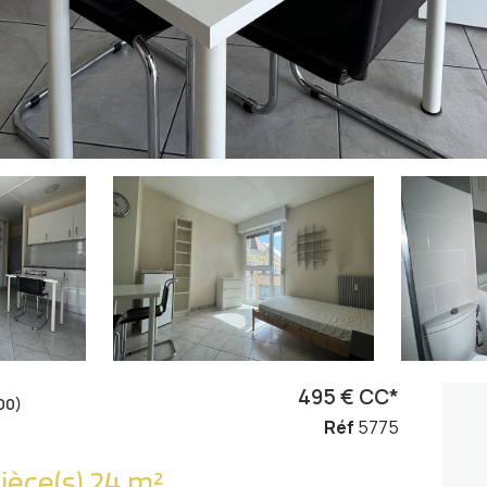
495 € CC*
00)
Réf
5775
Appartement 1 pièce(s) 24 m²