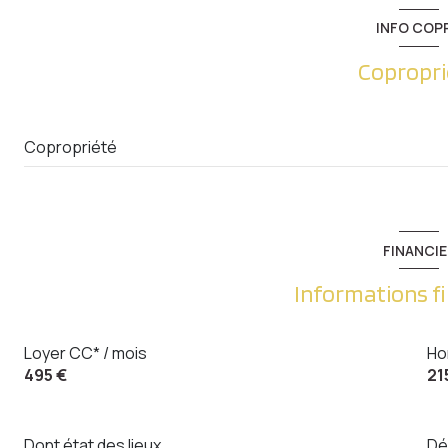
INFO COP
Copropri
Copropriété
FINANCIE
Informations f
Loyer CC* / mois
Ho
495 €
21
Dont état des lieux
Dé