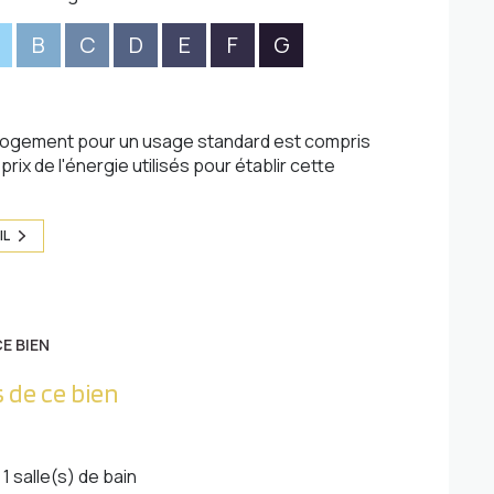
B
C
D
E
F
G
logement pour un usage standard est compris
rix de l'énergie utilisés pour établir cette
IL
E BIEN
 de ce bien
1 salle(s) de bain