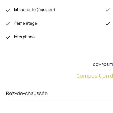
kitchenette (équipée)
4ème étage
interphone
COMPOSIT
Composition d
Rez-de-chaussée
Box