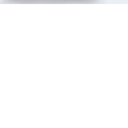
VOTRE AGENCE
Jacques Laveine Immobilier
Fort d'une expérience de plus de 40 ans sur
le marché immobilier messin, le Cabinet
Jacques Laveine Immobilier vous
accompagne pour tous vos projets d'achat,
de vente, de location, de gestion et
d'administration de biens.
Écoute active et Approche personnalisée de
vos besoins, sont les bases de notre
démarche professionnelle pour réaliser vos
projets immobiliers!!