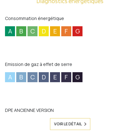
Diagnostics énergetiques
Consommation énergétique
A
B
C
D
E
F
G
Emission de gaz à effet de serre
A
B
C
D
E
F
G
DPE ANCIENNE VERSION
VOIR LE DÉTAIL