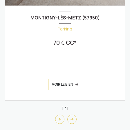
MONTIGNY-LÈS-METZ (57950)
Parking
70 € CC*
VOIR LE BIEN
1
/
1