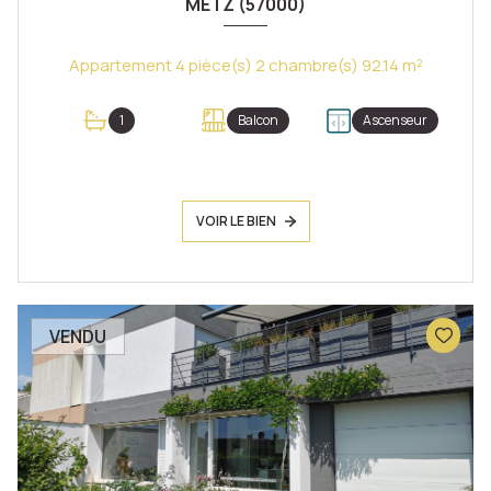
METZ (57000)
Appartement 4 pièce(s) 2 chambre(s) 92.14 m²
1
Balcon
Ascenseur
VOIR LE BIEN
VENDU