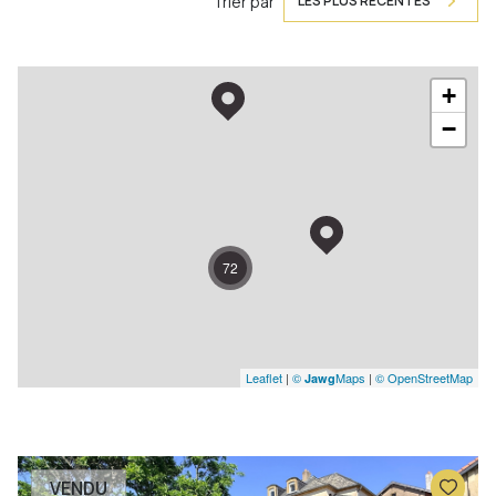
Trier par
LES PLUS RÉCENTES
+
−
72
Leaflet
|
©
Maps
|
© OpenStreetMap
Jawg
VENDU