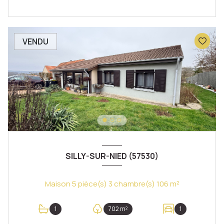
VENDU
SILLY-SUR-NIED (57530)
Maison 5 pièce(s) 3 chambre(s) 106 m²
1
702 m²
1