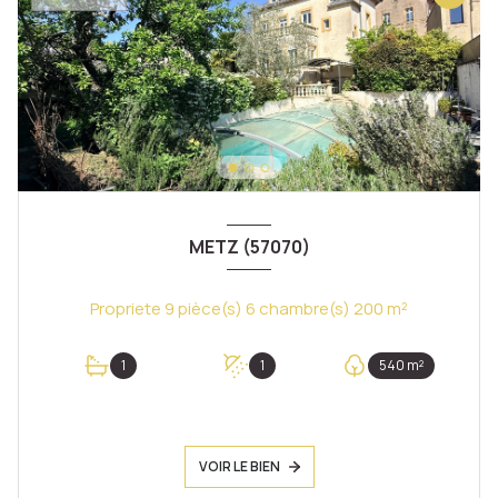
METZ (57070)
Propriete 9 pièce(s) 6 chambre(s) 200 m²
1
1
540 m²
VOIR LE BIEN