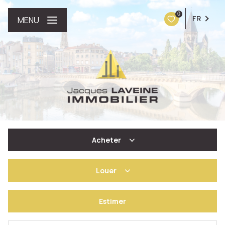
0
FR
MENU
Acheter
Louer
De l'ancien
Estimer
à l'année
De l'immo pro