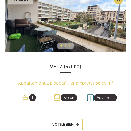
METZ (57000)
Appartement 2 pièce(s) 1 chambre(s) 56.69 m²
1
Balcon
Ascenseur
VOIR LE BIEN