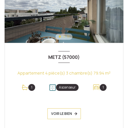
METZ (57000)
Appartement 4 pièce(s) 3 chambre(s) 79.94 m²
1
Ascenseur
1
VOIR LE BIEN