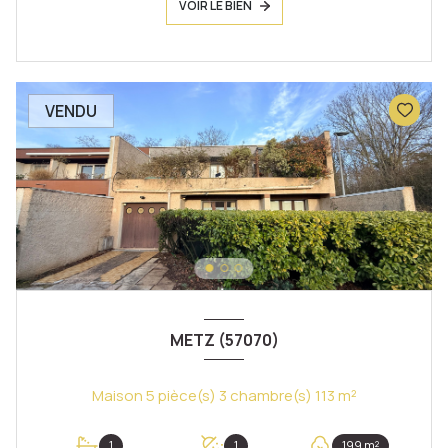
VOIR LE BIEN
VENDU
METZ (57070)
Maison 5 pièce(s) 3 chambre(s) 113 m²
1
1
199 m²