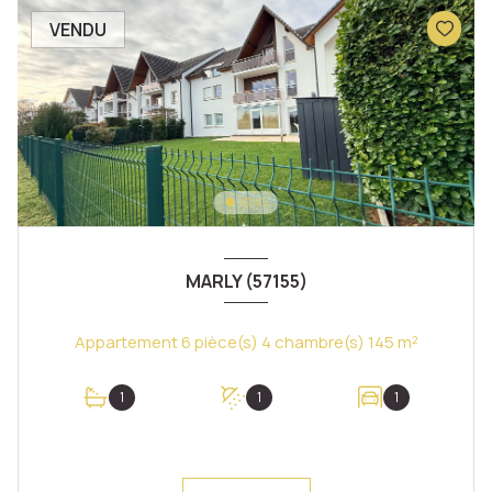
VENDU
MARLY (57155)
Appartement 6 pièce(s) 4 chambre(s) 145 m²
1
1
1