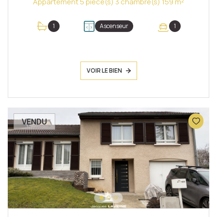
Appartement 5 pièce(s) 3 chambre(s) 159 m²
1
Ascenseur
1
VOIR LE BIEN
VENDU