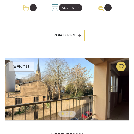
1
Ascenseur
1
VOIR LE BIEN
VENDU