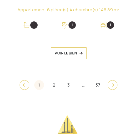
Appartement 6 pièce(s) 4 chambre(s) 146.89 m²
1
1
1
VOIR LE BIEN
1
2
3
...
37